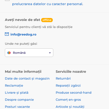
Produsul este inclus în categoria
prelucrarea datelor cu caracter personal
.
Zgărzi de antrenament
Aveți nevoie de sfat
De la 0 la 300 de metri
offline
Serviciul pentru clienți vă stă la dispoziție
1001 până la 1500 de metri
Electronice
info@reedog.ro
Sonore
Impermeabil
Unde ne puteți găsi
Pentru câini mici
Română
Pentru câini de talie medie
Pentru câini mari
Pentru 2 câini
% Zgărzi electronice
Mai multe informații
Serviciile noastre
Date de contact și magazin
Returnări
Reclamație
Reparații zgărzi
Livrare și plată
Produse second-hand
Despre companie
Comerț en-gros
Posturi vacante
Articole și noutăți