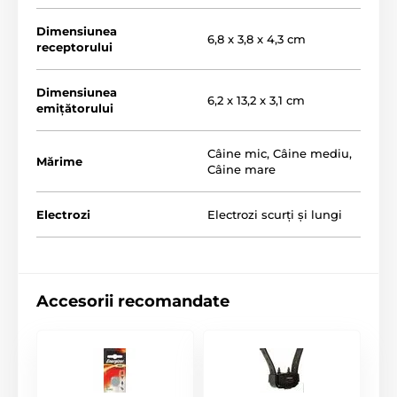
Dimensiunea
6,8 x 3,8 x 4,3 cm
receptorului
Dimensiunea
6,2 x 13,2 x 3,1 cm
emițătorului
Raza de acțiune
Câine mic
,
Câine mediu
,
Mărime
Câine mare
Num Axes Canicom 1500 vă ajută să
dresați câinele fără lesă
pe o distanță de
până la 1500 metri.
Această rază este
Electrozi
Electrozi scurți și lungi
suficientă atât pentru dresaj de bază, cât și pentru
dresaj profesional. Este ideală pentru utilizare în oraș,
dar și în pădure, unde condițiile mai dificile pot
reduce raza de acțiune.
Accesorii recomandate
Tipuri de corecție
Num Axes Canicom 1500 oferă corecții
prin
avertizare sonoră și impuls