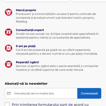
Lungimea zgărzii
Marcă proprie
Producem și comercializăm accesorii pentru animale de
Zgarda este confecționată dintr-un
companie și produse smart sub brandul nostru propriu,
material plastic rezistent, ajustabilă între
Reedog.
20 și 65 cm. O zgardă mai lungă poate fi
livrată la cerere.
Consultanță expert
Scrieți-ne sau sunați-ne. Echipa noastră este specializată în
asistență pentru clienți și consultanță de specialitate.
Greutate și dimensiuni
9 ani pe piață
Cei 9 ani de prezență pe piață ne-au oferit experiența
Telecomanda are dimensiuni de 6,2 x 13,2
necesară pentru a deveni numărul unu pe piața mondială.
x 3,1 cm și cântărește 130 g cu baterii
incluse. Receptorul are dimensiuni de 6,8
Reparații zgărzi
x 3,8 x 4,3 cm și cântărește 75 g.
Service-ul pentru zgărzi este o parte esențială a companiei
noastre și vă oferă suportul de care aveți nevoie.
Atenție! Accesoriile sunt compatibile doar cu
produsele Canicom achiziționate din UE.
Abonați-vă la newsletter
Specificațiile tehnice pot fi modificate fără o notificare
expresă. Imaginile au doar caracter ilustrativ.
Introduceți aici e-mailul dvs.
Conectează
Prin trimiterea formularului sunt de acord cu