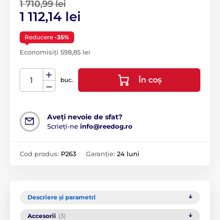
1 710,99 lei
1 112,14 lei
Reducere
-35%
Economisiți 598,85 lei
În coș
buc.
Aveți nevoie de sfat?
Scrieți-ne
info@reedog.ro
Cod produs:
P263
Garanție:
24 luni
Descriere și parametri
Accesorii
(3)