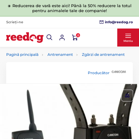
☀️ Reducerea de vară este aici! Până la 50% reducere la totul
pentru animalele tale de companie!
info@reedog.ro
Scrieți-ne
0
Meniu
Pagină principală
Antrenament
Zgărzi de antrenament
Producător