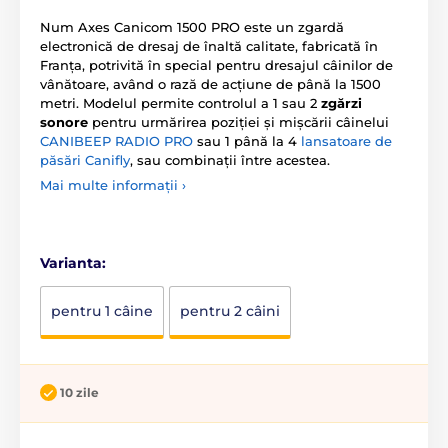
Num Axes Canicom 1500 PRO este un zgardă
electronică de dresaj de înaltă calitate, fabricată în
Franța, potrivită în special pentru dresajul câinilor de
vânătoare, având o rază de acțiune de până la 1500
metri. Modelul permite controlul a 1 sau 2
zgărzi
sonore
pentru urmărirea poziției și mișcării câinelui
CANIBEEP RADIO PRO
sau 1 până la 4
lansatoare de
păsări Canifly
, sau combinații între acestea.
Mai multe informații ›
Varianta:
pentru 1 câine
pentru 2 câini
10 zile