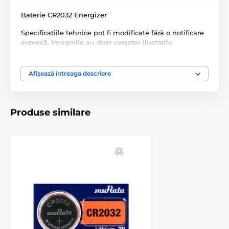
Baterie CR2032 Energizer
Specificațiile tehnice pot fi modificate fără o notificare
expresă. Imaginile au doar caracter ilustrativ.
Afișează întreaga descriere
Produsul este inclus în categoria
Baterii
Baterii
Baterii
Produse similare
Accesorii zgărzi luminoase
Baterii