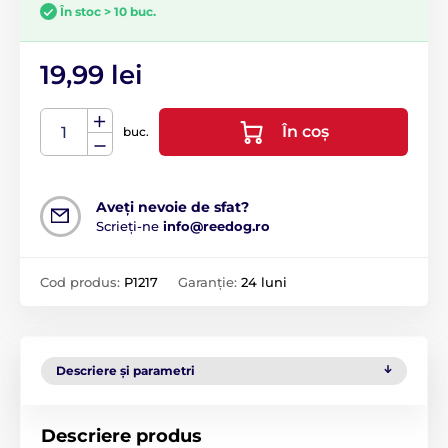
În stoc > 10 buc.
19,99 lei
În coș
buc.
Aveți nevoie de sfat?
Scrieți-ne
info@reedog.ro
Cod produs:
P1217
Garanție:
24 luni
Descriere și parametri
Descriere produs