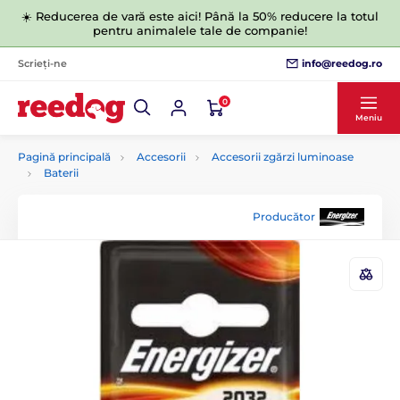
☀️ Reducerea de vară este aici! Până la 50% reducere la totul
pentru animalele tale de companie!
info@reedog.ro
Scrieți-ne
0
Meniu
Pagină principală
Accesorii
Accesorii zgărzi luminoase
Baterii
Producător