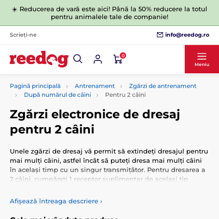
☀️ Reducerea de vară este aici! Până la 50% reducere la totul
pentru animalele tale de companie!
info@reedog.ro
Scrieți-ne
0
Meniu
Pagină principală
Antrenament
Zgărzi de antrenament
După numărul de câini
Pentru 2 câini
Zgărzi electronice de dresaj
pentru 2 câini
Unele zgărzi de dresaj vă permit să extindeți dresajul pentru
mai mulți câini, astfel încât să puteți dresa mai mulți câini
în același timp cu un singur transmițător. Pentru dresarea a
2 câini, cumpărați 1 receptor suplimentar de același tip
pentru kitul de dresaj ales.
Afișează întreaga descriere
›