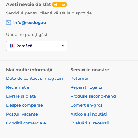
Aveți nevoie de sfat
offline
Serviciul pentru clienți vă stă la dispoziție
info@reedog.ro
Unde ne puteți găsi
Română
Mai multe informații
Serviciile noastre
Date de contact și magazin
Returnări
Reclamație
Reparații zgărzi
Livrare și plată
Produse second-hand
Despre companie
Comerț en-gros
Posturi vacante
Articole și noutăți
Condiții comerciale
Evaluări și recenzii