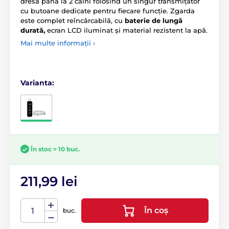
dresa până la 2 câini folosind un singur transmițător
cu butoane dedicate pentru fiecare funcție. Zgarda
este complet reîncărcabilă, cu
baterie de lungă
durată,
ecran LCD iluminat și material rezistent la apă.
Mai multe informații ›
Varianta:
În stoc > 10 buc.
211,99 lei
În coș
buc.