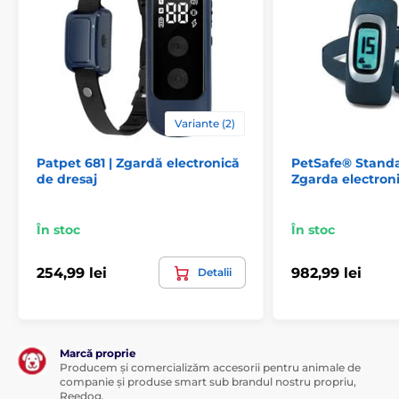
lungime ajustabilă între 20 și 66 cm.
Greutate și dimensiuni
Telecomandă:
lățime – 4 cm; înălțime – 8
cm; adâncime – 2,2 cm.
Receptor:
lățime –
Variante (2)
6,5 cm; înălțime – 3,8 cm; adâncime – 2,6
cm; greutate – 56 g. Puncte de contact metalice 9 mm.
Patpet 681 | Zgardă electronică
PetSafe® Stand
de dresaj
Zgarda electroni
În stoc
În stoc
254,99 lei
982,99 lei
Detalii
Marcă proprie
Producem și comercializăm accesorii pentru animale de
companie și produse smart sub brandul nostru propriu,
Reedog.