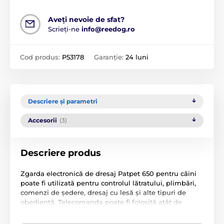
Aveți nevoie de sfat?
Scrieți-ne
info@reedog.ro
Cod produs:
P53178
Garanție:
24 luni
Descriere și parametri
Accesorii
(3)
Descriere produs
Zgarda electronică de dresaj Patpet 650 pentru câini
poate fi utilizată pentru controlul lătratului, plimbări,
comenzi de ședere, dresaj cu lesă și alte tipuri de
obediență. Telecomanda poate fi folosită atât de
antrenori experimentați, cât și de proprietarii
începători de animale de companie cu o greutate de