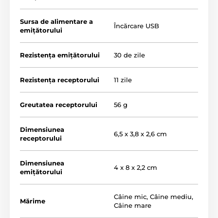
Sursa de alimentare a
Încărcare USB
emițătorului
Rezistența emițătorului
30 de zile
Rezistența receptorului
11 zile
Greutatea receptorului
56 g
Dimensiunea
6,5 x 3,8 x 2,6 cm
receptorului
Raza de acțiune a zgărzii
Dimensiunea
4 x 8 x 2,2 cm
Patpet 650 vă ajută să dresați câinele fără
emițătorului
lesă
pe o rază de până la 300 de metri
.
Această zgardă este potrivită atât pentru
dresaj amator, cât și profesional.
Câine mic
,
Câine mediu
,
Mărime
Câine mare