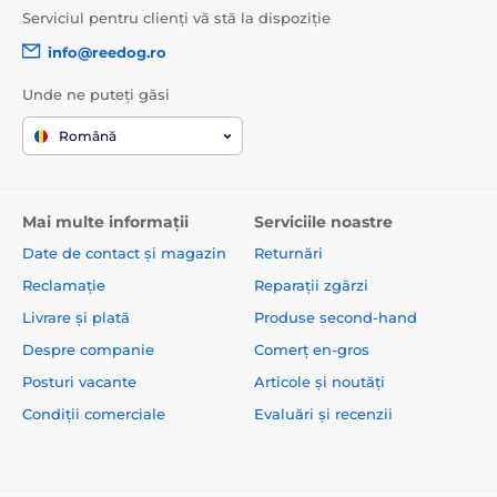
Serviciul pentru clienți vă stă la dispoziție
info@reedog.ro
Specificațiile tehnice pot fi modificate fără o notificare
Unde ne puteți găsi
expresă. Imaginile au doar caracter ilustrativ.
Română
Produsul este inclus în categoria
Mai multe informații
Serviciile noastre
Zgărzi de antrenament
Date de contact și magazin
Returnări
De la 0 la 300 de metri
Reclamație
Reparații zgărzi
De la 301 la 600 de metri
Electronice
Livrare și plată
Produse second-hand
Vibratoare
Sonore
Despre companie
Comerț en-gros
Posturi vacante
Articole și noutăți
Rezistente la apă
Pentru câini mici
Condiții comerciale
Evaluări și recenzii
Pentru câini de talie medie
Pentru câini mari
Pentru 2 câini