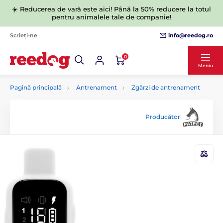
☀️ Reducerea de vară este aici! Până la 50% reducere la totul
pentru animalele tale de companie!
info@reedog.ro
Scrieți-ne
0
Meniu
Pagină principală
Antrenament
Zgărzi de antrenament
Producător