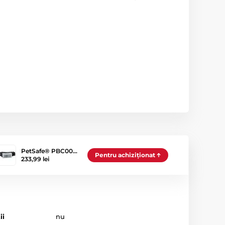
PetSafe® PBC00…
Pentru achiziționat
233,99 lei
ii
nu