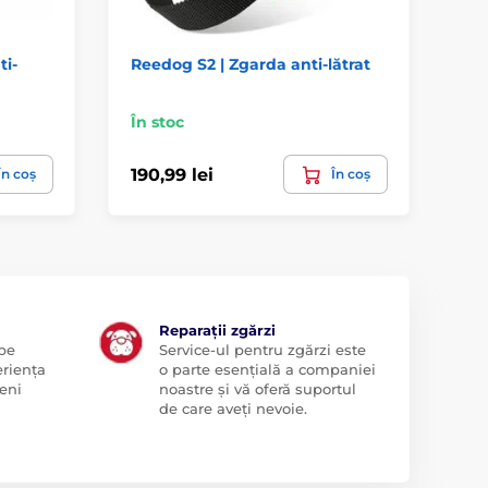
ti-
Reedog S2 | Zgarda anti-lătrat
Pe
ant
În stoc
În 
190,99 lei
51
În coș
În coș
Reparații zgărzi
 pe
Service-ul pentru zgărzi este
eriența
o parte esențială a companiei
eni
noastre și vă oferă suportul
de care aveți nevoie.