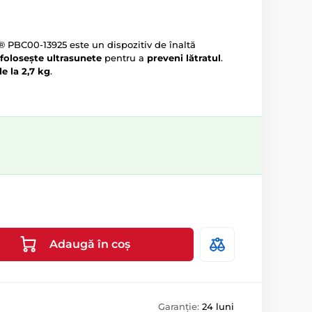
® PBC00-13925 este un dispozitiv de înaltă
folosește ultrasunete
pentru a
preveni lătratul
.
de la 2,7 kg
.
Adaugă în coș
Garanție:
24 luni