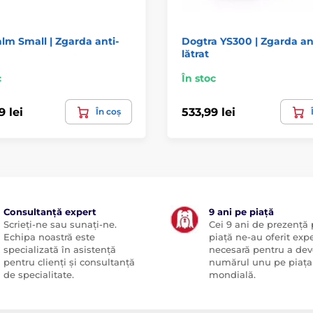
lm Small | Zgarda anti-
Dogtra YS300 | Zgarda an
lătrat
c
În stoc
9 lei
533,99 lei
În coș
Consultanță expert
9 ani pe piață
Scrieți-ne sau sunați-ne.
Cei 9 ani de prezență
Echipa noastră este
piață ne-au oferit exp
specializată în asistență
necesară pentru a dev
pentru clienți și consultanță
numărul unu pe piața
de specialitate.
mondială.