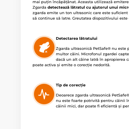
mai puțin încăpățânat. Aceasta utilizează emiterea
Zgarda
detectează lătratul cu ajutorul unui mic
zgarda emite un ton ultrasonic care este suficien
să continue să latre. Greutatea dispozitivului este 
Detectarea lătratului
Zgarda ultrasonică PetSafe® nu este po
multor câini. Microfonul zgardei captea
dacă un alt câine latră în apropierea 
poate activa și emite o corecție nedorită.
Tip de corecție
Deoarece zgarda ultrasonică PetSafe® 
nu este foarte potrivită pentru câinii
câinii mici, dar poate fi eficientă și pe