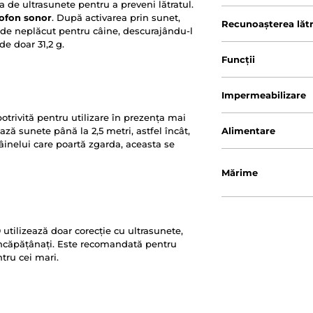
 de ultrasunete pentru a preveni lătratul.
rofon sonor
. După activarea prin sunet,
Recunoașterea lătr
t de neplăcut pentru câine, descurajându-l
de doar 31,2 g.
Funcții
Impermeabilizare
trivită pentru utilizare în prezența mai
ză sunete până la 2,5 metri, astfel încât,
Alimentare
câinelui care poartă zgarda, aceasta se
Mărime
utilizează doar corecție cu ultrasunete,
 încăpățânați. Este recomandată pentru
ntru cei mari.