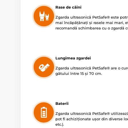
Rase de câini
Zgarda ultrasonică PetSafe® este potriv
mai încăpățânați și rasele mai mari, ef
recomandă schimbarea cu o zgardă c
Lungimea zgardei
Zgarda ultrasonică PetSafe® are o cur
gâtului între 15 și 70 cm.
Baterii
Zgarda ultrasonică PetSafe® utilizează
pot fi achiziționate ușor din diverse l
etc.).