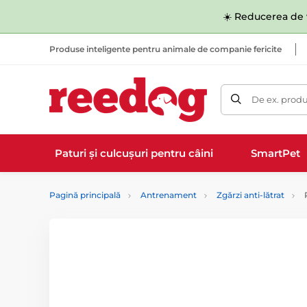
☀️ Reducerea de v
Produse inteligente pentru animale de companie fericite
De ex. produ
Paturi și culcușuri pentru câini
SmartPet
Pagină principală
Antrenament
Zgărzi anti-lătrat
P