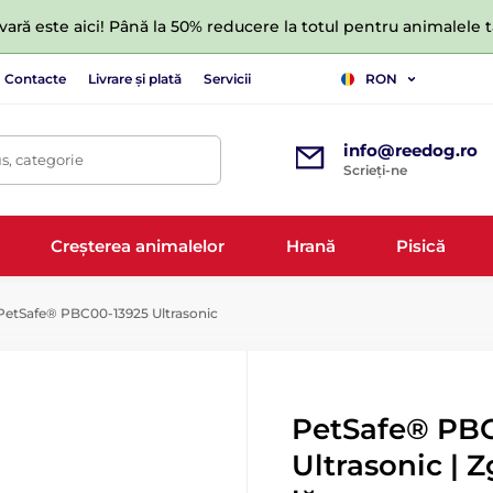
ară este aici! Până la 50% reducere la totul pentru animalele
Contacte
Livrare și plată
Servicii
RON
info@reedog.ro
s, categorie
Scrieți-ne
Creșterea animalelor
Hrană
Pisică
etSafe® PBC00-13925 Ultrasonic
PetSafe® PBC
Ultrasonic | Z