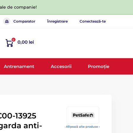
 tale de companie!
Comparator
Înregistrare
Conectează-te
0
0,00 lei
Antrenament
Accesorii
Promoție
00-13925
garda anti-
Afișează alte produse ›