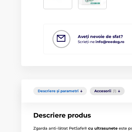
Aveți nevoie de sfat?
Scrieți-ne
info@reedog.ro
Descriere și parametri
Accesorii
(1)
Descriere produs
Zgarda anti-lătrat PetSafe®
cu ultrasunete
este po