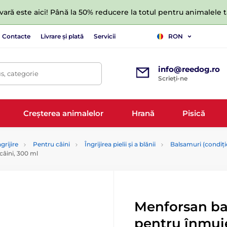
ară este aici! Până la 50% reducere la totul pentru animalele
Contacte
Livrare și plată
Servicii
RON
info@reedog.ro
s, categorie
Scrieți-ne
Creșterea animalelor
Hrană
Pisică
grijire
Pentru câini
Îngrijirea pielii și a blănii
Balsamuri (condiți
câini, 300 ml
Menforsan ba
pentru înmuie