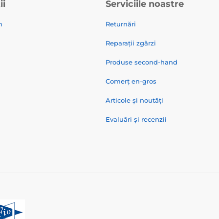
ii
Serviciile noastre
n
Returnări
Reparații zgărzi
Produse second-hand
Comerț en-gros
Articole și noutăți
Evaluări și recenzii