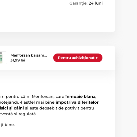
Garanție:
24 luni
Menforsan balsam…
Pentru achiziționat
31,99 lei
sam pentru câini Menforsan, care
înmoaie blana,
 protejându-l astfel mai bine
împotriva diferitelor
sici și câini
și este deosebit de potrivit pentru
ecventă și regulată.
ți bine.