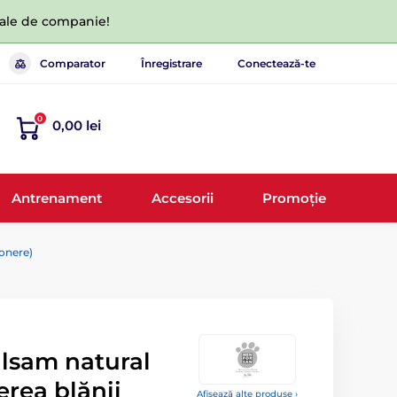
 tale de companie!
Comparator
Înregistrare
Conectează-te
0
0,00 lei
Antrenament
Accesorii
Promoție
onere)
lsam natural
rea blănii
Afișează alte produse ›