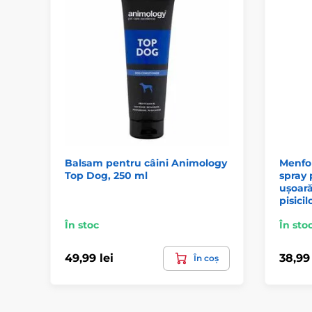
Balsam pentru câini Animology
Menfo
Top Dog, 250 ml
spray 
ușoară 
pisicil
În stoc
În sto
49,99 lei
38,99 
În coș