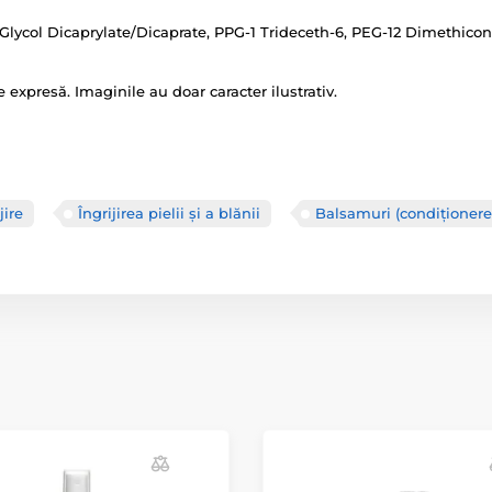
lycol Dicaprylate/Dicaprate, PPG-1 Trideceth-6, PEG-12 Dimethicone,
e expresă. Imaginile au doar caracter ilustrativ.
jire
Îngrijirea pielii și a blănii
Balsamuri (condiționere