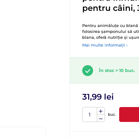
pentru câini,
Pentru animăluțe cu blană m
folosirea șamponului să ut
blana, oferă nutriție și ușu
Mai multe informații ›
În stoc > 10 buc.
31,99 lei
buc.