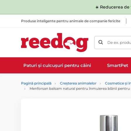
☀️ Reducerea de v
Produse inteligente pentru animale de companie fericite
De ex. produ
Paturi și culcușuri pentru câini
SmartPet
Pagină principală
Creșterea animalelor
Cosmetice și în
Menforsan balsam natural pentru înmuierea blănii pentru 