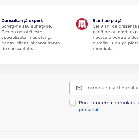
Consultanță expert
9 ani pe piață
Scrieți-ne sau sunați-ne.
Cei 9 ani de prezență
Echipa noastră este
piață ne-au oferit exp
specializată în asistență
necesară pentru a dev
pentru clienți și consultanță
numărul unu pe piața
de specialitate.
mondială.
Introduceți aici e-mailu
Prin trimiterea formularul
personal
.