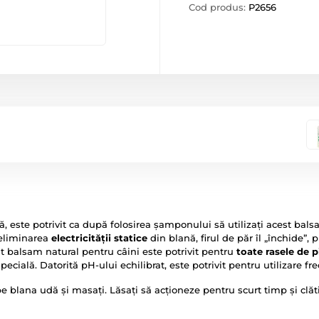
Cod produs:
P2656
, este potrivit ca după folosirea șamponului să utilizați acest bal
 eliminarea
electricității statice
din blană, firul de păr îl „închide”,
t balsam natural pentru câini este potrivit pentru
toate rasele de pi
ecială. Datorită pH-ului echilibrat, este potrivit pentru utilizare fr
e blana udă și masați. Lăsați să acționeze pentru scurt timp și clăti