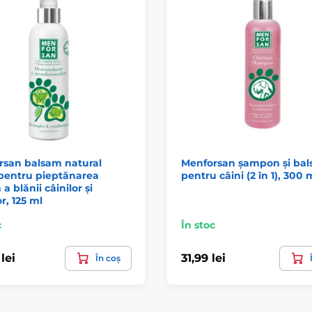
rsan balsam natural
Menforsan șampon și ba
pentru pieptănarea
pentru câini (2 în 1), 300 
a blănii câinilor și
or, 125 ml
c
În stoc
lei
31,99 lei
În coș