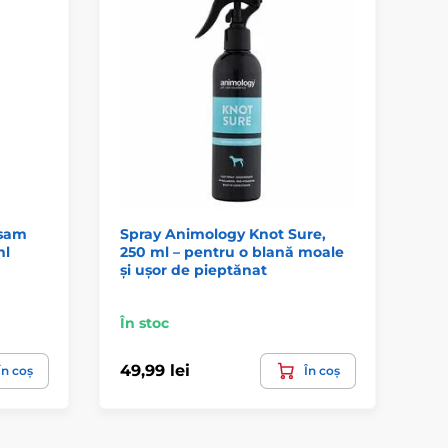
lsam
Spray Animology Knot Sure,
ml
250 ml – pentru o blană moale
și ușor de pieptănat
În stoc
49,99 lei
În coș
În coș