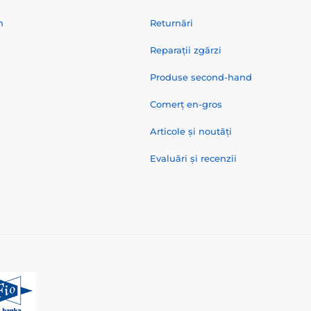
n
Returnări
Reparații zgărzi
Produse second-hand
Comerț en-gros
Articole și noutăți
Evaluări și recenzii