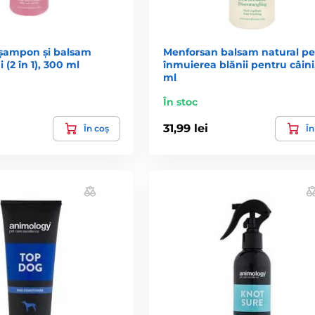
șampon și balsam
Menforsan balsam natural pe
 (2 în 1), 300 ml
înmuierea blănii pentru câini
ml
În stoc
31,99 lei
În coș
În