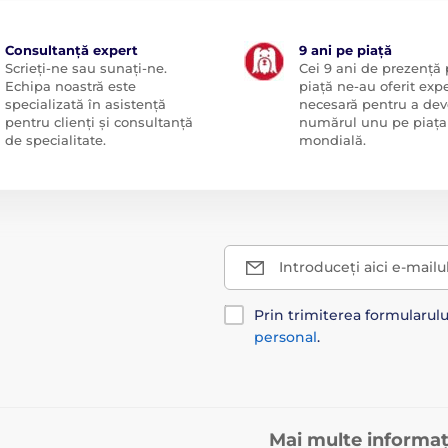
Consultanță expert
9 ani pe piață
Scrieți-ne sau sunați-ne.
Cei 9 ani de prezență
Echipa noastră este
piață ne-au oferit exp
specializată în asistență
necesară pentru a dev
pentru clienți și consultanță
numărul unu pe piața
de specialitate.
mondială.
Introduceți aici e-mailu
Prin trimiterea formularul
personal
.
Mai multe informaț