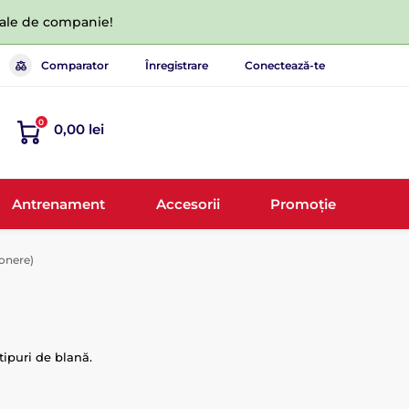
 tale de companie!
Comparator
Înregistrare
Conectează-te
0
0,00 lei
Antrenament
Accesorii
Promoție
onere)
tipuri de blană.