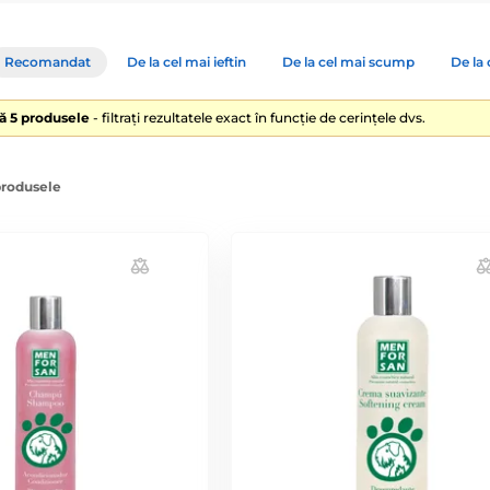
Recomandat
De la cel mai ieftin
De la cel mai scump
De la 
lă 5 produsele
- filtrați rezultatele exact în funcție de cerințele dvs.
produsele