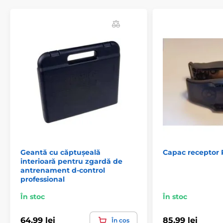
Accesorii, zgărzi pentru antrenament
Accesorii
Piese de schimb
Accesorii
Geantă cu căptușeală
Capac receptor 
interioară pentru zgardă de
antrenament d-control
professional
În stoc
În stoc
64,99 lei
85,99 lei
În coș