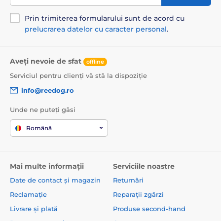
Prin trimiterea formularului sunt de acord cu
prelucrarea datelor cu caracter personal
.
Aveți nevoie de sfat
offline
Serviciul pentru clienți vă stă la dispoziție
info@reedog.ro
Unde ne puteți găsi
Română
Mai multe informații
Serviciile noastre
Date de contact și magazin
Returnări
Reclamație
Reparații zgărzi
Livrare și plată
Produse second-hand