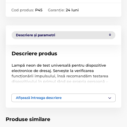
Cod produs:
P45
Garanție:
24 luni
Descriere și parametri
Descriere produs
Lampă neon de test universală pentru dispozitive
electronice de dresaj. Servește la verificarea
funcționării impulsului, însă recomandăm testarea
dispozitivului în primul rând pe propria persoană –
ideal pe dosul mâinii. Poate fi utilizată pentru toate
mărcile și modelele.
Afișează întreaga descriere
Specificațiile tehnice se pot modifica fără notificare
expresă. Imaginile au doar caracter ilustrativ.
Produse similare
Produsul este inclus în categoria