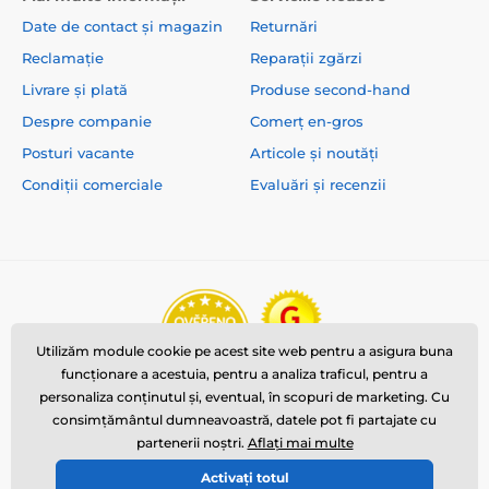
Date de contact și magazin
Returnări
Reclamație
Reparații zgărzi
Livrare și plată
Produse second-hand
Despre companie
Comerț en-gros
Posturi vacante
Articole și noutăți
Condiții comerciale
Evaluări și recenzii
Utilizăm module cookie pe acest site web pentru a asigura buna
funcționare a acestuia, pentru a analiza traficul, pentru a
personaliza conținutul și, eventual, în scopuri de marketing. Cu
consimțământul dumneavoastră, datele pot fi partajate cu
partenerii noștri.
Aflați mai multe
Activați totul
© 2026 www.reedog.ro ⦁ E-shop creat de
SIMPLIA.cz