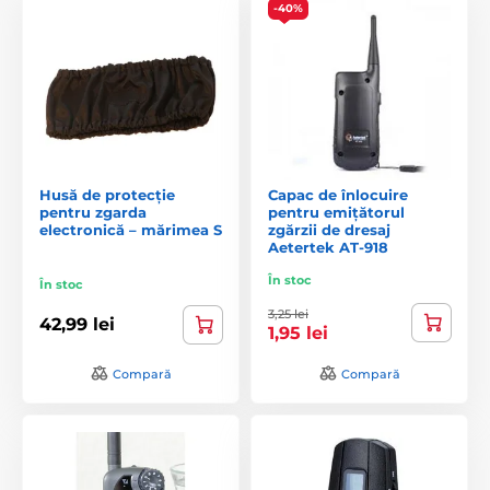
-40%
Husă de protecție
Capac de înlocuire
pentru zgarda
pentru emițătorul
electronică – mărimea S
zgărzii de dresaj
Aetertek AT-918
În stoc
În stoc
3,25 lei
42,99 lei
1,95 lei
Compară
Compară