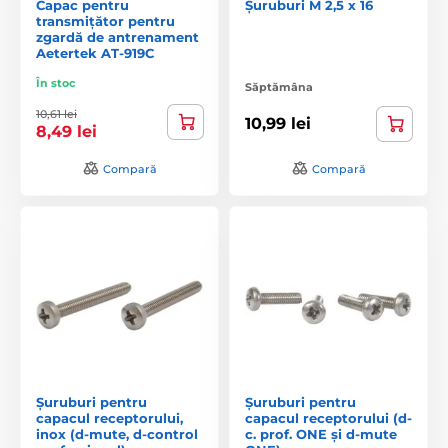
Capac pentru
Șuruburi M 2,5 x 16
transmițător pentru
zgardă de antrenament
Aetertek AT-919C
În stoc
Săptămâna
10,61 lei
10,99 lei
8,49 lei
Compară
Compară
Șuruburi pentru
Șuruburi pentru
capacul receptorului,
capacul receptorului (d-
inox (d-mute, d-control
c. prof. ONE și d-mute