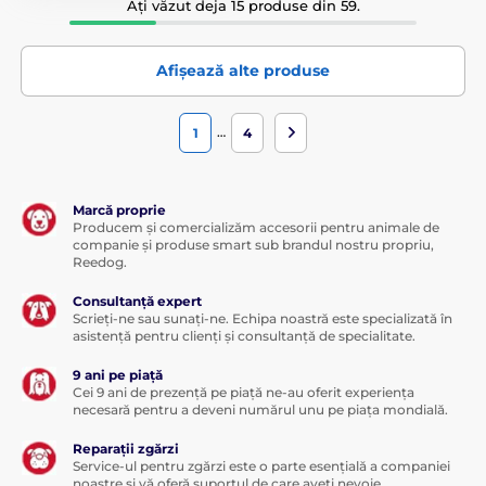
Ați văzut deja 15 produse din 59.
Afișează alte produse
…
1
4
Marcă proprie
Producem și comercializăm accesorii pentru animale de
companie și produse smart sub brandul nostru propriu,
Reedog.
Consultanță expert
Scrieți-ne sau sunați-ne. Echipa noastră este specializată în
asistență pentru clienți și consultanță de specialitate.
9 ani pe piață
Cei 9 ani de prezență pe piață ne-au oferit experiența
necesară pentru a deveni numărul unu pe piața mondială.
Reparații zgărzi
Service-ul pentru zgărzi este o parte esențială a companiei
noastre și vă oferă suportul de care aveți nevoie.