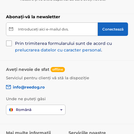
Abonați-vă la newsletter
Introduceți aici e-mailul dvs.
Conectează
Prin trimiterea formularului sunt de acord cu
prelucrarea datelor cu caracter personal
.
Aveți nevoie de sfat
offline
Serviciul pentru clienți vă stă la dispoziție
info@reedog.ro
Unde ne puteți găsi
Română
Mai multe informații
Serviciile noastre