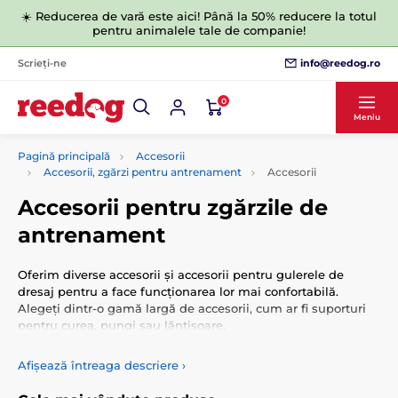
☀️ Reducerea de vară este aici! Până la 50% reducere la totul
pentru animalele tale de companie!
info@reedog.ro
Scrieți-ne
0
Meniu
Pagină principală
Accesorii
Accesorii, zgărzi pentru antrenament
Accesorii
Accesorii pentru zgărzile de
antrenament
Oferim diverse accesorii și accesorii pentru gulerele de
dresaj pentru a face funcționarea lor mai confortabilă.
Alegeți dintr-o gamă largă de accesorii, cum ar fi suporturi
pentru curea, pungi sau lănțișoare.
Afișează întreaga descriere
›