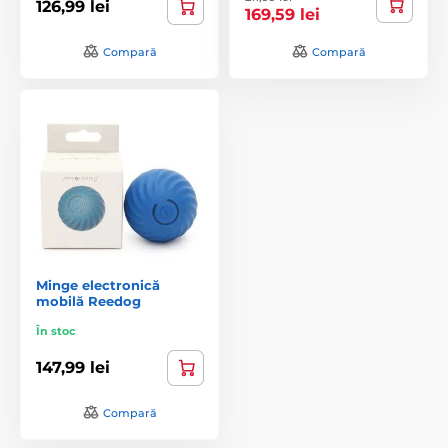
126,99 lei
169,59 lei
Compară
Compară
Minge electronică
mobilă Reedog
În stoc
147,99 lei
Compară