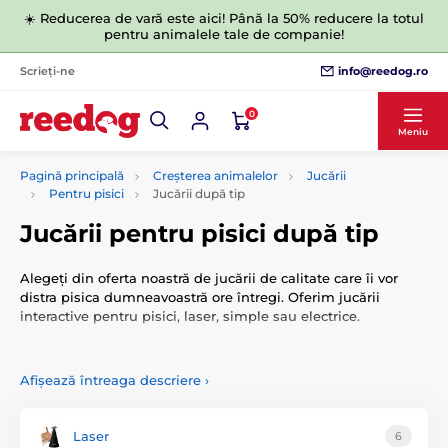
☀️ Reducerea de vară este aici! Până la 50% reducere la totul
pentru animalele tale de companie!
info@reedog.ro
Scrieți-ne
0
Meniu
Pagină principală
Creșterea animalelor
Jucării
Pentru pisici
Jucării după tip
Jucării pentru pisici după tip
Alegeți din oferta noastră de jucării de calitate care îi vor
distra pisica dumneavoastră ore întregi. Oferim jucării
interactive pentru pisici, laser, simple sau electrice.
Afișează întreaga descriere
›
Laser
6