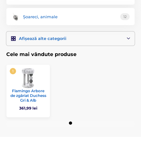
Șoareci, animale
12
Afișează alte categorii
Cele mai vândute produse
Flamingo Arbore
de zgâriat Duchess
Gri & Alb
361,99 lei