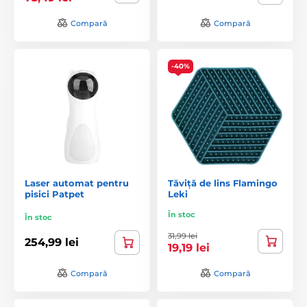
Compară
Compară
-40%
Laser automat pentru
Tăviță de lins Flamingo
pisici Patpet
Leki
În stoc
În stoc
31,99 lei
254,99 lei
19,19 lei
Compară
Compară