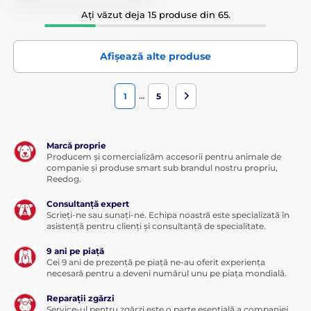
Ați văzut deja 15 produse din 65.
Afișează alte produse
…
1
5
Marcă proprie
Producem și comercializăm accesorii pentru animale de
companie și produse smart sub brandul nostru propriu,
Reedog.
Consultanță expert
Scrieți-ne sau sunați-ne. Echipa noastră este specializată în
asistență pentru clienți și consultanță de specialitate.
9 ani pe piață
Cei 9 ani de prezență pe piață ne-au oferit experiența
necesară pentru a deveni numărul unu pe piața mondială.
Reparații zgărzi
Service-ul pentru zgărzi este o parte esențială a companiei