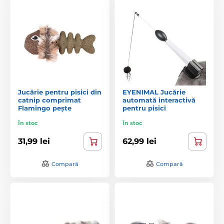
Jucărie pentru pisici din
EYENIMAL Jucărie
catnip comprimat
automată interactivă
Flamingo pește
pentru pisici
În stoc
În stoc
31,99 lei
62,99 lei
Compară
Compară