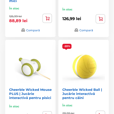
mici
În stoc
În stoc
126,99 lei
126,99 lei
88,89 lei
Compară
Compară
-20%
Cheerble Wicked Mouse
Cheerble Wicked Ball |
PLUS | Jucărie
Jucărie interactivă
interactivă pentru pisici
pentru câini
În stoc
În stoc
211,99 lei