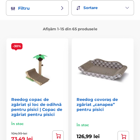
Sortare
Filtru
Afișăm 1-15 din 65 produsele
-30%
Reedog copac de
Reedog covoraș de
zgâriat și loc de odihnă
zgâriat „canapea”
pentru pisici | Copac de
pentru pisici
zgâriat pentru pisici
În stoc
În stoc
104,99 lei
126,99 lei
73,49 lei