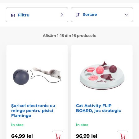
Sortare
Filtru
Afișăm 1-15 din 16 produsele
Șoricel electronic cu
Cat Activity FLIP
minge pentru pisici
BOARD, joc strategic
Flamingo
În stoc
În stoc
64,99 lei
96,99 lei