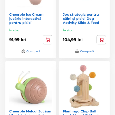
Cheerble Ice Cream
Joc strategic pentru
jucărie interactivă
câini și pisici Dog
pentru pisici
Activity Slide & Feed
În stoc
În stoc
91,99 lei
104,99 lei
Compară
Compară
Cheerble Melcul Jucăuș
Flamingo Chip Ball