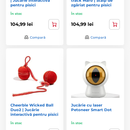
| Jucărie interactivă
track Maro | Stâlp de
pentru pisici
zgâriat pentru pisici
În stoc
În stoc
104,99 lei
104,99 lei
Compară
Compară
Cheerble Wicked Ball
Jucărie cu laser
Duo2 | Jucărie
Petoneer Smart Dot
interactivă pentru pisici
În stoc
În stoc