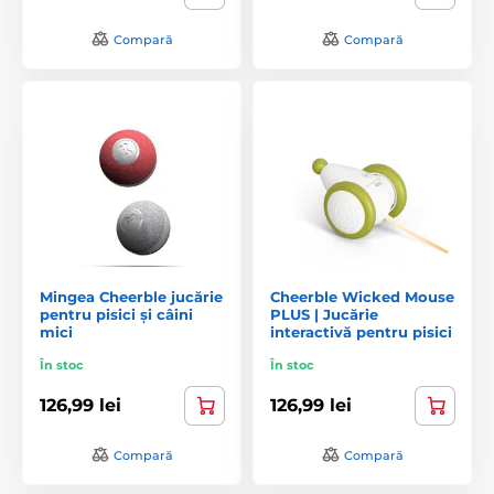
Compară
Compară
Mingea Cheerble jucărie
Cheerble Wicked Mouse
pentru pisici și câini
PLUS | Jucărie
mici
interactivă pentru pisici
În stoc
În stoc
126,99 lei
126,99 lei
Compară
Compară