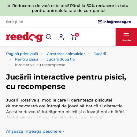
☀️ Reducerea de vară este aici! Până la 50% reducere la totul
pentru animalele tale de companie!
info@reedog.ro
Scrieți-ne
0
Meniu
Pagină principală
Creșterea animalelor
Jucării
Pentru pisici
Jucării după tip
Interactive, cu recompense
Jucării interactive pentru pisici,
cu recompense
Jucării rotative și mobile care îi garantează pisicuței
dumneavoastră ore întregi de joacă sălbatică și distracție.
Acestea dezvoltă inteligența pisicii și o învață noi abilități.
Astfel, pisica va fi mai fericită, dar și mai isteață.
Afișează întreaga descriere
›