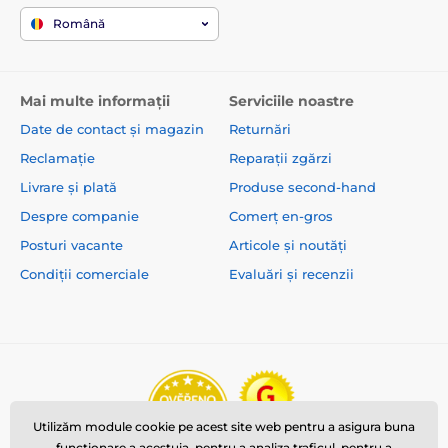
Română
Mai multe informații
Serviciile noastre
Date de contact și magazin
Returnări
Reclamație
Reparații zgărzi
Livrare și plată
Produse second-hand
Despre companie
Comerț en-gros
Posturi vacante
Articole și noutăți
Condiții comerciale
Evaluări și recenzii
Utilizăm module cookie pe acest site web pentru a asigura buna
funcționare a acestuia, pentru a analiza traficul, pentru a