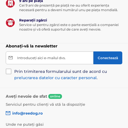
9 ani pe piață
Cei 9 ani de prezență pe piață ne-au oferit experiența
necesară pentru a deveni numărul unu pe piața mondială.
Reparații zgărzi
Service-ul pentru zgărzi este o parte esențială a companiei
noastre și vă oferă suportul de care aveți nevoie.
Abonați-vă la newsletter
Introduceți aici e-mailul dvs.
Conectează
Prin trimiterea formularului sunt de acord cu
prelucrarea datelor cu caracter personal
.
Aveți nevoie de sfat
online
Serviciul pentru clienți vă stă la dispoziție
info@reedog.ro
Unde ne puteți găsi