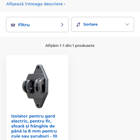
Afișează întreaga descriere
›
asamblării rapide și sunt foarte greu de furat.
Sortare
Filtru
Afișăm 1-1 din 1 produsele
Izolator pentru gard
electric, pentru fir,
sfoară și frânghie de
până la 8 mm pentru
cuie sau șuruburi - 10