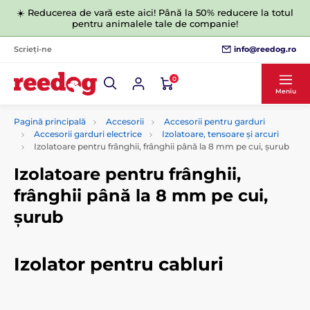
☀️ Reducerea de vară este aici! Până la 50% reducere la totul
pentru animalele tale de companie!
info@reedog.ro
Scrieți-ne
0
Meniu
Pagină principală
Accesorii
Accesorii pentru garduri
Accesorii garduri electrice
Izolatoare, tensoare și arcuri
Izolatoare pentru frânghii, frânghii până la 8 mm pe cui, șurub
Izolatoare pentru frânghii,
frânghii până la 8 mm pe cui,
șurub
Izolator pentru cabluri
În această categorie veți găsi izolatori pentru cabluri și
sârme cu diametrul de până la 8 mm, care au avantajul