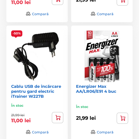
11,00 lei
Compară
Compară
-50%
Cablu USB de încărcare
Energizer Max
pentru gard electric
AA/LR06/E91 4 buc
iTrainer W227B
În stoc
În stoc
21,99 lei
21,99 lei
11,00 lei
Compară
Compară