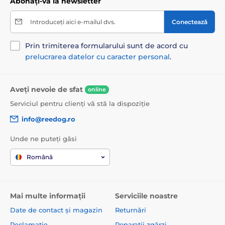
Abonați-vă la newsletter
Introduceți aici e-mailul dvs.
Conectează
Prin trimiterea formularului sunt de acord cu
prelucrarea datelor cu caracter personal
.
Aveți nevoie de sfat
online
Serviciul pentru clienți vă stă la dispoziție
info@reedog.ro
Unde ne puteți găsi
Română
Mai multe informații
Serviciile noastre
Date de contact și magazin
Returnări
Reclamație
Reparații zgărzi