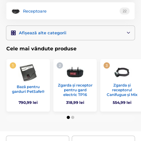
Receptoare
22
Afișează alte categorii
Cele mai vândute produse
Zgarda și receptor
Zgarda și
Bază pentru
pentru gard
receptorul
garduri PetSafe®
electric TP16
Canifugue și Mix
790,99 lei
318,99 lei
554,99 lei