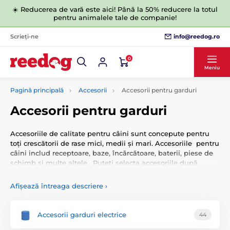
☀️ Reducerea de vară este aici! Până la 50% reducere la totul
pentru animalele tale de companie!
info@reedog.ro
Scrieți-ne
0
Meniu
Pagină principală
Accesorii
Accesorii pentru garduri
Accesorii pentru garduri
Accesoriile de calitate pentru câini sunt concepute pentru
toți crescătorii de rase mici, medii și mari. Accesoriile pentru
câini includ receptoare, baze, încărcătoare, baterii, piese de
schimb și multe altele. Puteți selecta accesoriile după
funcție sau după alți parametri.
Afișează întreaga descriere
›
Accesorii garduri electrice
44