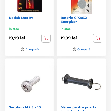
Kodak Max 9V
Baterie CR2032
Energizer
În stoc
În stoc
19,99 lei
19,99 lei
Compară
Compară
Șuruburi M 2,5 x 10
Mâner pentru poarta
gardului electric