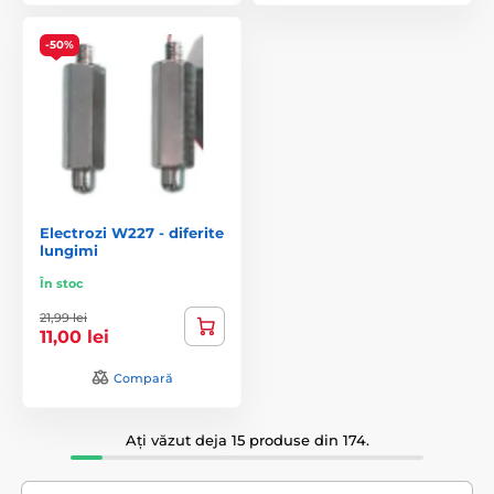
-50%
Electrozi W227 - diferite
lungimi
În stoc
21,99 lei
11,00 lei
Compară
Ați văzut deja 15 produse din 174.