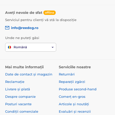
Aveți nevoie de sfat
offline
Serviciul pentru clienți vă stă la dispoziție
info@reedog.ro
Unde ne puteți găsi
Română
Mai multe informații
Serviciile noastre
Date de contact și magazin
Returnări
Reclamație
Reparații zgărzi
Livrare și plată
Produse second-hand
Despre companie
Comerț en-gros
Posturi vacante
Articole și noutăți
Condiții comerciale
Evaluări și recenzii