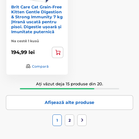
Brit Care Cat Grain-Free
Kitten Gentle Digestion
& Strong Immunity 7 kg
|Hrană uscată pentru
pisoi. Digestie ușoară și
Imunitate puternică
Na cestě 1 kusů
194,99 lei
Compară
Ați văzut deja 15 produse din 20.
Afișează alte produse
1
2