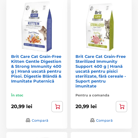
Brit Care Cat Grain-Free
Brit Care Cat Grain-Free
Kitten Gentle Digestion
Sterilized Immunity
& Strong Immunity 400
Support 400 g | Hrană
g | Hrană uscată pentru
uscată pentru pisici
Pisoi. Digestie Blândă &
sterilizate, fără cereale -
Imunitate Puternică
Suport pentru
imunitate
În stoc
Pentru a comanda
20,99 lei
20,99 lei
Compară
Compară