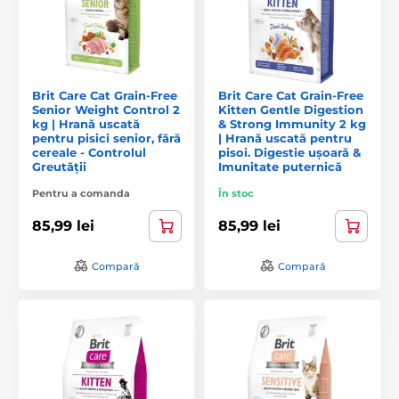
Brit Care Cat Grain-Free
Brit Care Cat Grain-Free
Senior Weight Control 2
Kitten Gentle Digestion
kg | Hrană uscată
& Strong Immunity 2 kg
pentru pisici senior, fără
| Hrană uscată pentru
cereale - Controlul
pisoi. Digestie ușoară &
Greutății
Imunitate puternică
Pentru a comanda
În stoc
85,99 lei
85,99 lei
Compară
Compară