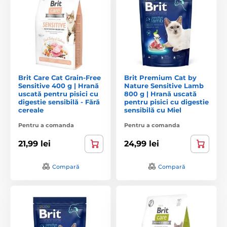
Brit Care Cat Grain-Free
Brit Premium Cat by
Sensitive 400 g | Hrană
Nature Sensitive Lamb
uscată pentru pisici cu
800 g | Hrană uscată
digestie sensibilă - Fără
pentru pisici cu digestie
cereale
sensibilă cu Miel
Pentru a comanda
Pentru a comanda
21,99 lei
24,99 lei
Compară
Compară