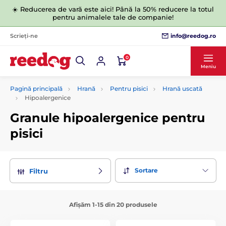
☀️ Reducerea de vară este aici! Până la 50% reducere la totul
pentru animalele tale de companie!
info@reedog.ro
Scrieți-ne
0
Meniu
Pagină principală
Hrană
Pentru pisici
Hrană uscată
Hipoalergenice
Granule hipoalergenice pentru
pisici
Sortare
Filtru
Afișăm 1-15 din 20 produsele