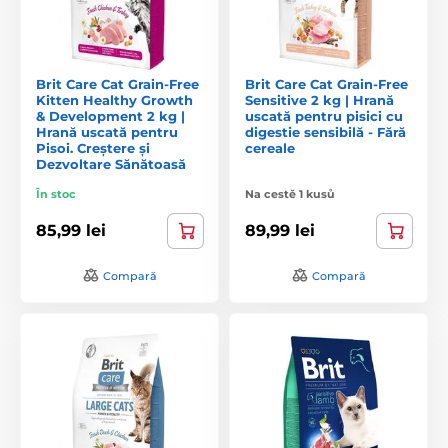
Brit Care Cat Grain-Free
Brit Care Cat Grain-Free
Kitten Healthy Growth
Sensitive 2 kg | Hrană
& Development 2 kg |
uscată pentru pisici cu
Hrană uscată pentru
digestie sensibilă - Fără
Pisoi. Creștere și
cereale
Dezvoltare Sănătoasă
În stoc
Na cestě 1 kusů
85,99 lei
89,99 lei
Compară
Compară