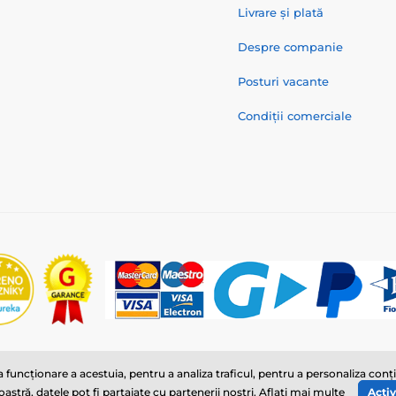
Livrare și plată
Despre companie
Posturi vacante
Condiții comerciale
© 2026 www.reedog.ro ⦁ E-shop creat de
SIMPLIA.cz
funcționare a acestuia, pentru a analiza traficul, pentru a personaliza con
tră, datele pot fi partajate cu partenerii noștri.
Aflați mai multe
Activ