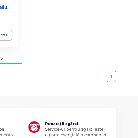
liu,
 coș
2.
1
Reparații zgărzi
 pe
Service-ul pentru zgărzi este
eriența
o parte esențială a companiei