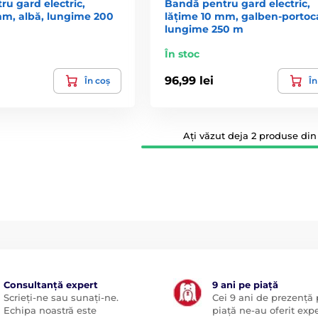
u gard electric,
Bandă pentru gard electric,
mm, albă, lungime 200
lățime 10 mm, galben-portoca
lungime 250 m
În stoc
96,99 lei
În coș
În
Ați văzut deja 2 produse din 
Consultanță expert
9 ani pe piață
Scrieți-ne sau sunați-ne.
Cei 9 ani de prezență
Echipa noastră este
piață ne-au oferit exp