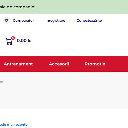
 tale de companie!
Comparator
Înregistrare
Conectează-te
0
0,00 lei
Antrenament
Accesorii
Promoție
 mm
cele mai recente