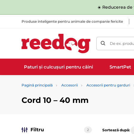
☀️ Reducerea de v
Produse inteligente pentru animale de companie fericite
De ex. produ
Paturi și culcușuri pentru câini
SmartPet
Pagină principală
Accesorii
Accesorii pentru garduri
Cord 10 –⁠ 40 mm
Filtru
2
Sortează după: