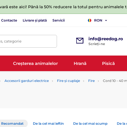
ară este aici! Până la 50% reducere la totul pentru animalele
Contacte
Livrare și plată
Servicii
RON
info@reedog.ro
s, categorie
Scrieți-ne
Creșterea animalelor
Hrană
Pisică
Accesorii garduri electrice
Fire și cuplaje
Fire
Cord 10 - 40
Recomandat
De la cel mai ieftin
De la cel mai scump
De la 