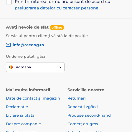
Prin trimiterea formularului sunt de acord cu
prelucrarea datelor cu caracter personal
.
Aveți nevoie de sfat
offline
Serviciul pentru clienți vă stă la dispoziție
info@reedog.ro
Unde ne puteți găsi
Română
Mai multe informații
Serviciile noastre
Date de contact și magazin
Returnări
Reclamație
Reparații zgărzi
Livrare și plată
Produse second-hand
Despre companie
Comerț en-gros