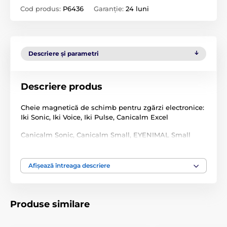
Cod produs:
P6436
Garanție:
24 luni
Descriere și parametri
Descriere produs
Cheie magnetică de schimb pentru zgărzi electronice:
Iki Sonic, Iki Voice, Iki Pulse, Canicalm Excel
Canicalm Sonic, Canicalm Small, EYENIMAL Small
Bark, EYENIMAL Bark Control Soft, Canifugue 2015 ,
Canifugue Mix 2015, Canifugue Pro, Canifugue Small,
Canicom, Canicom Expert, Canicom Soft, Expert 600,
Afișează întreaga descriere
Canibeep Pro beeper, Canibeep beeper, Canibeep 5,
Contact Pro
Produse similare
Atenție! Accesoriile noastre
sunt compatibile doar
cu