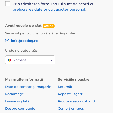
Prin trimiterea formularului sunt de acord cu
prelucrarea datelor cu caracter personal
.
Aveți nevoie de sfat
offline
Serviciul pentru clienți vă stă la dispoziție
info@reedog.ro
Unde ne puteți găsi
Română
Mai multe informații
Serviciile noastre
Date de contact și magazin
Returnări
Reclamație
Reparații zgărzi
Livrare și plată
Produse second-hand
Despre companie
Comerț en-gros