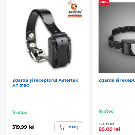
Receptoare pentru coliere Reedog
-50%
Zgarda și receptorul Aetertek
Zgarda și recep
AT-216C
În stoc
În stoc
169,99 lei
319,99 lei
În coș
85,00 lei