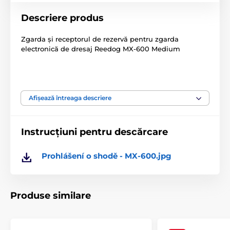
Descriere produs
Zgarda și receptorul de rezervă pentru zgarda
electronică de dresaj Reedog MX-600 Medium
Atenție: La dispozitivele mai vechi sau achiziționate
de la un alt vânzător, pot apărea probleme de
Afișează întreaga descriere
asociere a dispozitivului din cauza frecvențelor
diferite! Frecvența nu poate fi ajustată.
Instrucțiuni pentru descărcare
Specificațiile tehnice pot fi modificate fără o notificare
expresă. Imaginile au doar caracter ilustrativ.
Prohlášení o shodě - MX-600.jpg
Produsul este inclus în categoria
Produse similare
Accesorii, zgărzi pentru antrenament
Receptoare