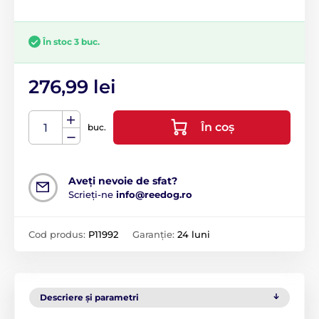
În stoc 3 buc.
276,99 lei
În coș
buc.
Aveți nevoie de sfat?
Scrieți-ne
info@reedog.ro
Cod produs:
P11992
Garanție:
24 luni
Descriere și parametri