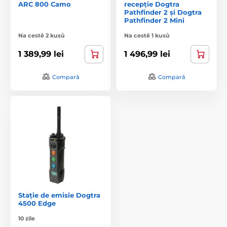
ARC 800 Camo
recepție Dogtra
Pathfinder 2 și Dogtra
Pathfinder 2 Mini
Na cestě 2 kusů
Na cestě 1 kusů
1 389,99 lei
1 496,99 lei
Compară
Compară
Stație de emisie Dogtra
4500 Edge
10 zile