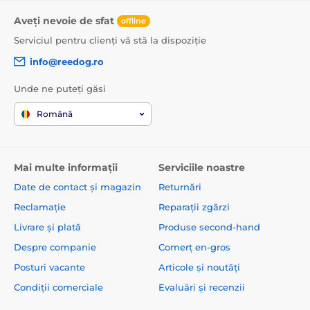
Aveți nevoie de sfat
offline
Serviciul pentru clienți vă stă la dispoziție
info@reedog.ro
Unde ne puteți găsi
Română
Mai multe informații
Serviciile noastre
Date de contact și magazin
Returnări
Reclamație
Reparații zgărzi
Livrare și plată
Produse second-hand
Despre companie
Comerț en-gros
Posturi vacante
Articole și noutăți
Condiții comerciale
Evaluări și recenzii