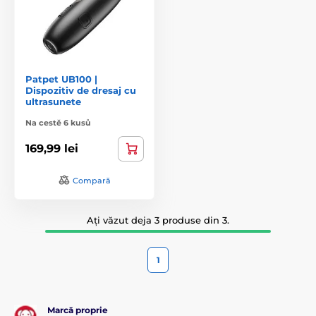
Patpet UB100 |
Dispozitiv de dresaj cu
ultrasunete
Na cestě 6 kusů
169,99 lei
Compară
Ați văzut deja 3 produse din 3.
1
Marcă proprie