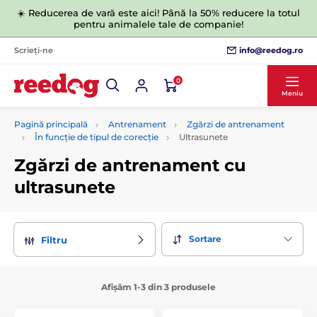
☀️ Reducerea de vară este aici! Până la 50% reducere la totul
pentru animalele tale de companie!
info@reedog.ro
Scrieți-ne
0
Meniu
Pagină principală
Antrenament
Zgărzi de antrenament
În funcție de tipul de corecție
Ultrasunete
Zgărzi de antrenament cu
ultrasunete
Sortare
Filtru
Afișăm 1-3 din 3 produsele