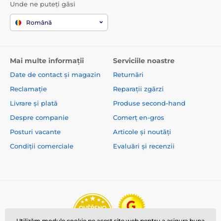
Unde ne puteți găsi
Română
Mai multe informații
Serviciile noastre
Date de contact și magazin
Returnări
Reclamație
Reparații zgărzi
Livrare și plată
Produse second-hand
Despre companie
Comerț en-gros
Posturi vacante
Articole și noutăți
Condiții comerciale
Evaluări și recenzii
Utilizăm module cookie pe acest site web pentru a asigura buna