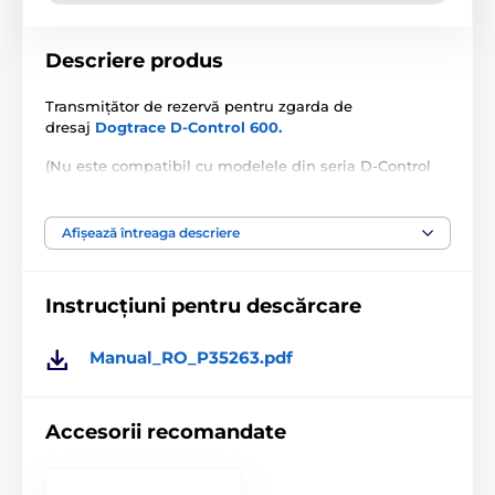
Descriere produs
Transmițător de rezervă pentru zgarda de
dresaj
Dogtrace D-Control 600.
(Nu este compatibil cu modelele din seria D-Control
Mini.)
Specificațiile tehnice pot fi modificate fără o notificare
Afișează întreaga descriere
expresă. Imaginile au doar caracter ilustrativ.
Instrucțiuni pentru descărcare
Produsul este inclus în categoria
Manual_RO_P35263.pdf
Accesorii, zgărzi pentru antrenament
Radiouri
Radiouri Dogtrace
Accesorii recomandate