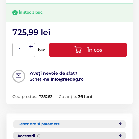
În stoc 3 buc.
725,99 lei
În coș
buc.
Aveți nevoie de sfat?
Scrieți-ne
info@reedog.ro
Cod produs:
P35263
Garanție:
36 luni
Descriere și parametri
Accesorii
(1)