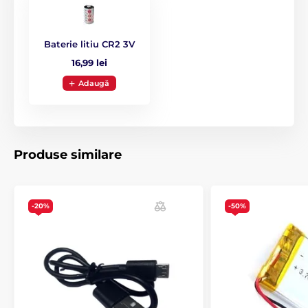
Baterie litiu CR2 3V
16,99 lei
Adaugă
Produse similare
-20%
-50%