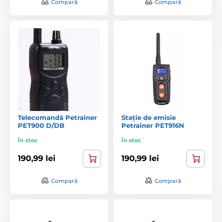
Compară
Compară
Telecomandă Petrainer
Stație de emisie
PET900 D/DB
Petrainer PET916N
În stoc
În stoc
190,99 lei
190,99 lei
Compară
Compară