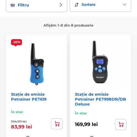
Sortare
Filtru
Afișăm 1-8 din 8 produsele
-20%
Stație de emisie
Stație de emisie
Petrainer PET619
Petrainer PET998DR/DB
Deluxe
În stoc
În stoc
104,99 lei
169,99 lei
83,99 lei