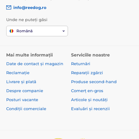
info@reedog.ro
Unde ne puteți găsi
Română
Mai multe informații
Serviciile noastre
Date de contact și magazin
Returnări
Reclamație
Reparații zgărzi
Livrare și plată
Produse second-hand
Despre companie
Comerț en-gros
Posturi vacante
Articole și noutăți
Condiții comerciale
Evaluări și recenzii