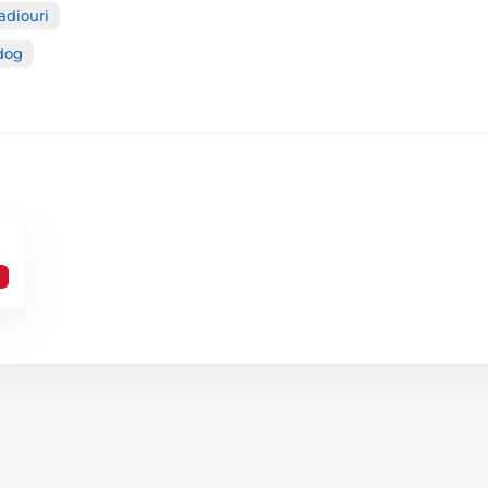
adiouri
edog