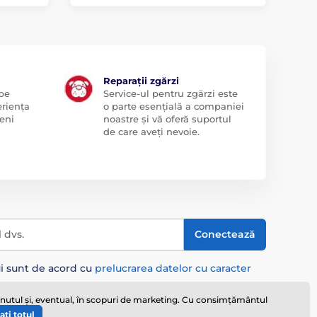
Reparații zgărzi
 pe
Service-ul pentru zgărzi este
eriența
o parte esențială a companiei
eni
noastre și vă oferă suportul
de care aveți nevoie.
l dvs.
Conectează
ui sunt de acord cu
prelucrarea datelor cu caracter
ținutul și, eventual, în scopuri de marketing. Cu consimțământul
ați totul