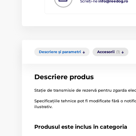
Scrieți-ne
info@reedog.ro
Descriere și parametri
Accesorii
(1)
Descriere produs
Stație de transmisie de rezervă pentru zgarda el
Specificațiile tehnice pot fi modificate fără o noti
ilustrativ.
Produsul este inclus în categoria