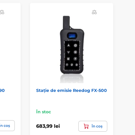
690
Stație de emisie Reedog FX-500
Tr
18
În stoc
În 
În coș
683,99 lei
1 
În coș