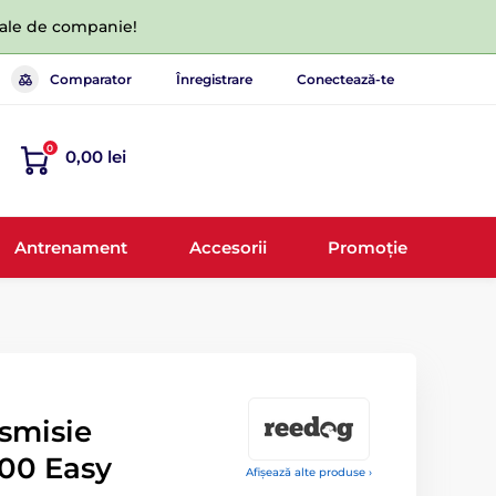
 tale de companie!
Comparator
Înregistrare
Conectează-te
0
0,00 lei
Antrenament
Accesorii
Promoție
nsmisie
00 Easy
Afișează alte produse ›