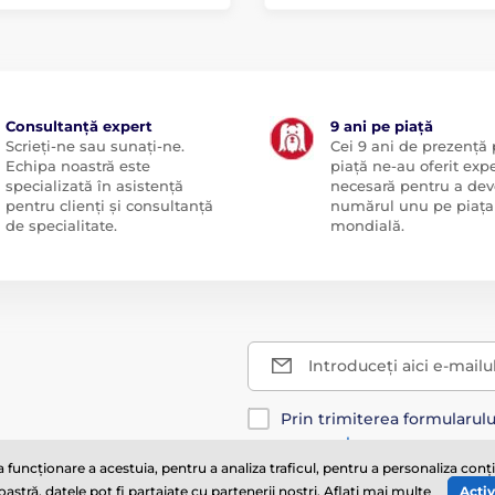
Consultanță expert
9 ani pe piață
Scrieți-ne sau sunați-ne.
Cei 9 ani de prezență
Echipa noastră este
piață ne-au oferit exp
specializată în asistență
necesară pentru a dev
pentru clienți și consultanță
numărul unu pe piața
de specialitate.
mondială.
Introduceți aici e-mailu
Prin trimiterea formularul
personal
.
funcționare a acestuia, pentru a analiza traficul, pentru a personaliza con
tră, datele pot fi partajate cu partenerii noștri.
Aflați mai multe
Activ