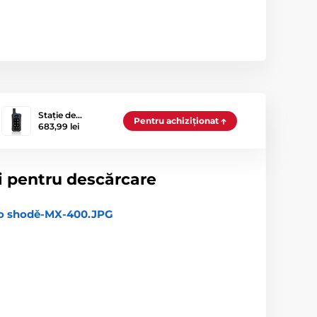
Stație de…
Pentru achiziționat
683,99 lei
i pentru descărcare
 o shodě-MX-400.JPG