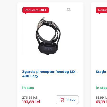
Reducere
-30%
Redu
Zgarda și receptor Reedog MX-
Stație
400 Easy
În stoc
În sto
276,99 lei
83,99 l
În coș
193,89 lei
67,19 