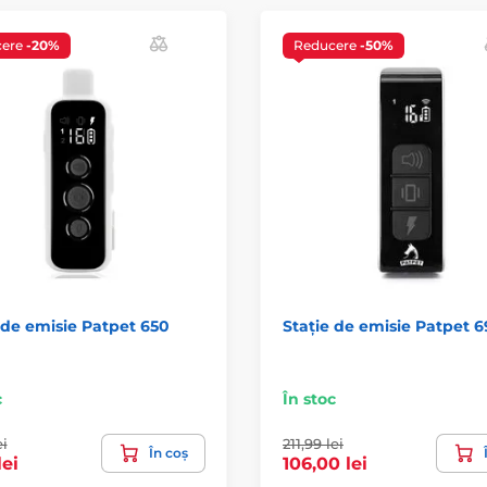
cere
-20%
Reducere
-50%
 de emisie Patpet 650
Stație de emisie Patpet 
c
În stoc
ei
211,99 lei
În coș
lei
106,00 lei