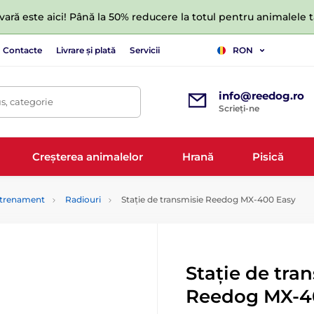
ară este aici! Până la 50% reducere la totul pentru animalele
Contacte
Livrare și plată
Servicii
RON
info@reedog.ro
s, categorie
Scrieți-ne
Creșterea animalelor
Hrană
Pisică
antrenament
Radiouri
Stație de transmisie Reedog MX-400 Easy
Stație de tra
Reedog MX-4