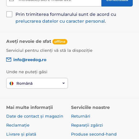
Prin trimiterea formularului sunt de acord cu
prelucrarea datelor cu caracter personal
.
Aveți nevoie de sfat
offline
Serviciul pentru clienți vă stă la dispoziție
info@reedog.ro
Unde ne puteți găsi
Română
Mai multe informații
Serviciile noastre
Date de contact și magazin
Returnări
Reclamație
Reparații zgărzi
Livrare și plată
Produse second-hand