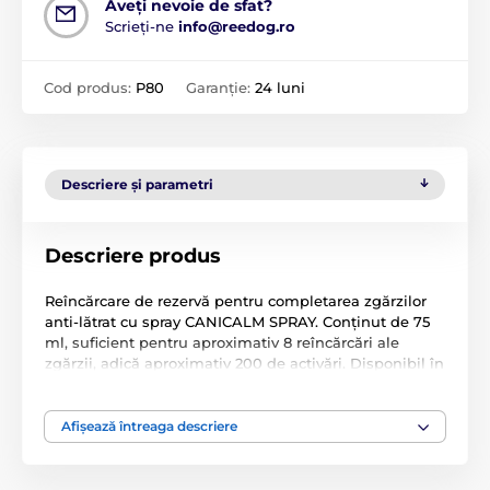
Aveți nevoie de sfat?
Scrieți-ne
info@reedog.ro
Cod produs:
P80
Garanție:
24 luni
Descriere și parametri
Descriere produs
Reîncărcare de rezervă pentru completarea zgărzilor
anti-lătrat cu spray CANICALM SPRAY. Conținut de 75
ml, suficient pentru aproximativ 8 reîncărcări ale
zgărzii, adică aproximativ 200 de activări. Disponibil în
diferite tipuri.
Specificațiile tehnice pot fi modificate fără o notificare
Afișează întreaga descriere
expresă. Imaginile au doar caracter ilustrativ.