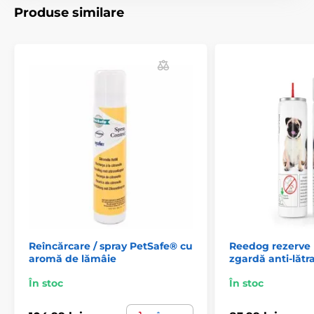
Produse similare
Produsul este inclus în categoria
Accesorii pentru zgărzi anti-lătrat
Spray-uri
Reîncărcare / spray PetSafe® cu
Reedog rezerve 
aromă de lămâie
zgardă anti-lătr
În stoc
În stoc