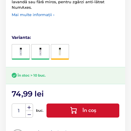
lavandă sau fără miros, pentru zgărzi anti-lătrat
NumAxes.
Mai multe informații ›
Varianta:
În stoc > 10 buc.
74,99 lei
În coș
buc.