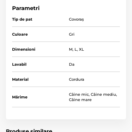
pentru un somn liniștit și relaxant după o zi
Parametri
obositoare.
Tip de pat
Covoraș
Culoare
Gri
Dimensioni
M
,
L
,
XL
Lavabil
Da
Material
Cordura
Câine mic
,
Câine mediu
,
Mărime
Câine mare
Produse similare