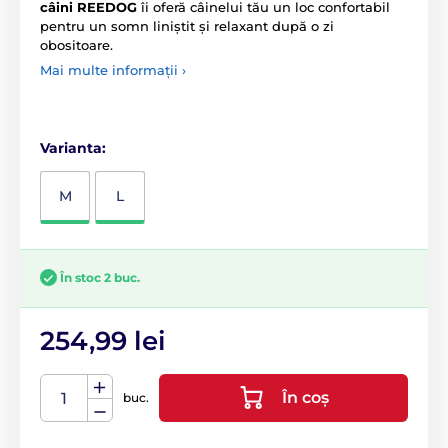
câini REEDOG
îi oferă câinelui tău un loc confortabil
pentru un somn liniștit și relaxant după o zi
obositoare.
Mai multe informații ›
Varianta:
M
L
În stoc 2 buc.
254,99 lei
În coș
buc.