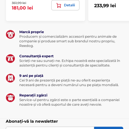
361,99 lei
Detalii
233,99 lei
181,00 lei
Pentru câini de talie medie
Pentru câini mari
Marcă proprie
Producem și comercializăm accesorii pentru animale de
companie și produse smart sub brandul nostru propriu,
Reedog.
Consultanță expert
Scrieți-ne sau sunați-ne. Echipa noastră este specializată în
asistență pentru clienți și consultanță de specialitate.
9 ani pe piață
Cei 9 ani de prezență pe piață ne-au oferit experiența
necesară pentru a deveni numărul unu pe piața mondială.
Reparații zgărzi
Service-ul pentru zgărzi este o parte esențială a companiei
noastre și vă oferă suportul de care aveți nevoie.
Abonați-vă la newsletter