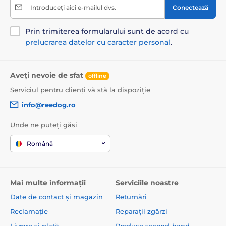
Introduceți aici e-mailul dvs.
Conectează
Prin trimiterea formularului sunt de acord cu
prelucrarea datelor cu caracter personal
.
Aveți nevoie de sfat
offline
Serviciul pentru clienți vă stă la dispoziție
info@reedog.ro
Unde ne puteți găsi
Română
Mai multe informații
Serviciile noastre
Date de contact și magazin
Returnări
Reclamație
Reparații zgărzi
Livrare și plată
Produse second-hand