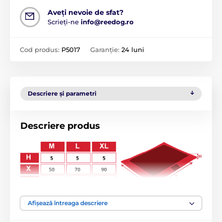
Aveți nevoie de sfat?
Scrieți-ne
info@reedog.ro
Cod produs:
P5017
Garanție:
24 luni
Descriere și parametri
Descriere produs
Fiecare câine ar trebui să aibă propriul loc unde să se
Afișează întreaga descriere
poată odihni și care să fie doar al lui.
Salteaua pentru
câini REEDOG
îi oferă câinelui tău un loc confortabil