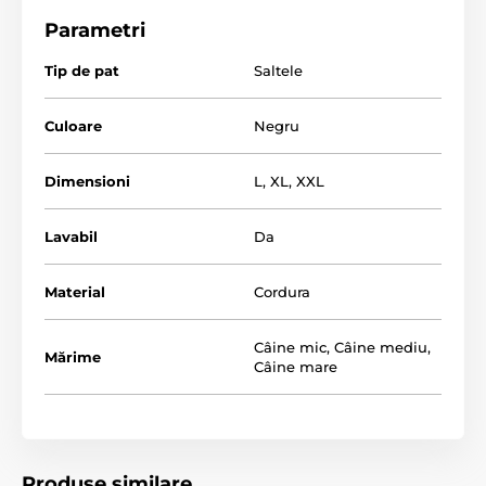
calitate și rezistent împiedică rostogolirea saltelei,
Parametri
astfel încât câinele dvs. va avea permanent un somn
liniștit. Îmbogățiți-vă casa cu salteaua luxoasă Reedog
Tip de pat
Saltele
în culoarea Elis Black. Datorită husei detașabile, puteți
curăța salteaua oricând.
Culoare
Negru
Dimensioni
L
,
XL
,
XXL
Lavabil
Da
Material
Cordura
Câine mic
,
Câine mediu
,
Mărime
Câine mare
Următorul tabel de mărimi vă va ajuta să alegeți
salteaua potrivită pentru câinele dvs. (*Saltelele
Produse similare