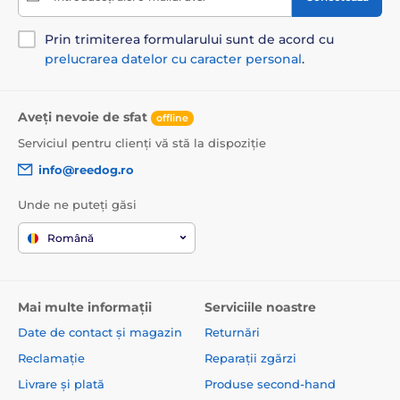
Prin trimiterea formularului sunt de acord cu
prelucrarea datelor cu caracter personal
.
Aveți nevoie de sfat
offline
Serviciul pentru clienți vă stă la dispoziție
info@reedog.ro
Unde ne puteți găsi
Română
Mai multe informații
Serviciile noastre
Date de contact și magazin
Returnări
Reclamație
Reparații zgărzi
Livrare și plată
Produse second-hand