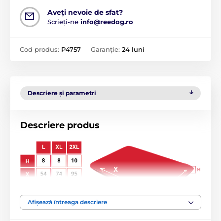
Aveți nevoie de sfat?
Scrieți-ne
info@reedog.ro
Cod produs:
P4757
Garanție:
24 luni
Descriere și parametri
Descriere produs
Afișează întreaga descriere
Culcușul Reedog
este un culcuș confortabil și moale
pentru câinele dumneavoastră. Materialul de înaltă