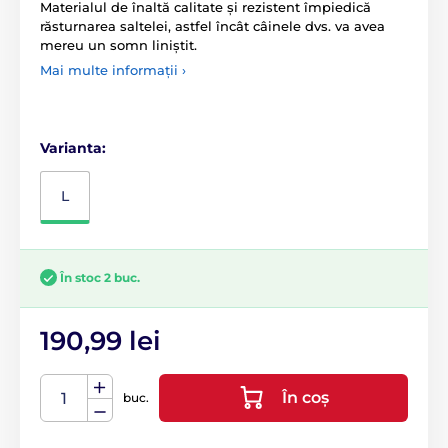
Materialul de înaltă calitate și rezistent împiedică
răsturnarea saltelei, astfel încât câinele dvs. va avea
mereu un somn liniștit.
Mai multe informații ›
Varianta:
L
În stoc 2 buc.
190,99 lei
În coș
buc.