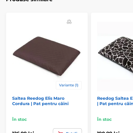
noastre Reedog sunt cusute manual, astfel că
dimensiunea poate varia ușor, dar nu mai mult de 2-4
cm.)
Specificațiile tehnice se pot modifica fără notificare
prealabilă. Imaginile au doar caracter ilustrativ.
Produsul este inclus în categoria
Paturi și culcușuri pentru câini
Saltele
Pentru câini mici
Pentru câini de talie medie
Variante (1)
Pentru câini mari
Saltea Reedog Elis Maro
Reedog Saltea E
Cordura | Pat pentru câini
| Pat pentru câin
În stoc
În stoc