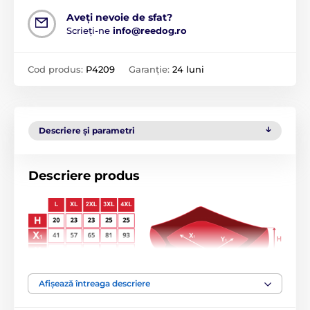
Aveți nevoie de sfat?
Scrieți-ne
info@reedog.ro
Cod produs:
P4209
Garanție:
24 luni
Descriere și parametri
Descriere produs
Afișează întreaga descriere
Aveți un câine pretențios care adoră să doarmă pe