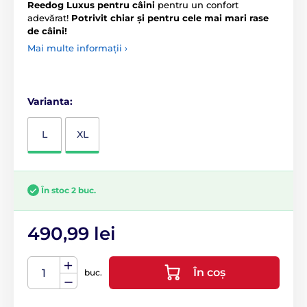
Reedog Luxus pentru câini
pentru un confort
adevărat!
Potrivit chiar și pentru cele mai mari rase
de câini!
Mai multe informații ›
Varianta:
L
XL
În stoc 2 buc.
490,99 lei
În coș
buc.