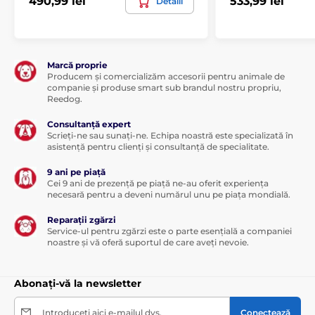
490,99 lei
533,99 lei
Detalii
Marcă proprie
Producem și comercializăm accesorii pentru animale de
companie și produse smart sub brandul nostru propriu,
Reedog.
Consultanță expert
Scrieți-ne sau sunați-ne. Echipa noastră este specializată în
asistență pentru clienți și consultanță de specialitate.
9 ani pe piață
Cei 9 ani de prezență pe piață ne-au oferit experiența
necesară pentru a deveni numărul unu pe piața mondială.
Reparații zgărzi
Specificațiile tehnice pot fi modificate fără o notificare
Service-ul pentru zgărzi este o parte esențială a companiei
expresă. Imaginile au doar caracter ilustrativ.
noastre și vă oferă suportul de care aveți nevoie.
Abonați-vă la newsletter
Produsul este inclus în categoria
Introduceți aici e-mailul dvs.
Conectează