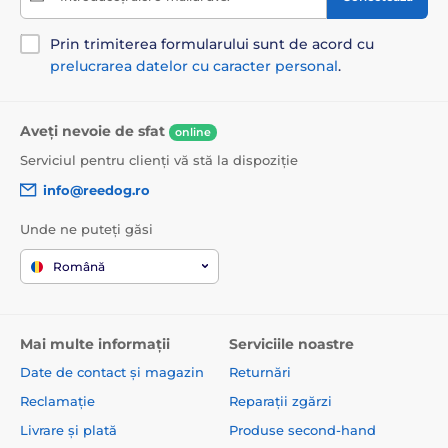
Paturi și culcușuri pentru câini
Culcușuri
Pentru câini mici
Prin trimiterea formularului sunt de acord cu
prelucrarea datelor cu caracter personal
.
Pentru câini de talie medie
Pentru câini mari
Aveți nevoie de sfat
online
Serviciul pentru clienți vă stă la dispoziție
info@reedog.ro
Unde ne puteți găsi
Română
Mai multe informații
Serviciile noastre
Date de contact și magazin
Returnări
Reclamație
Reparații zgărzi
Livrare și plată
Produse second-hand