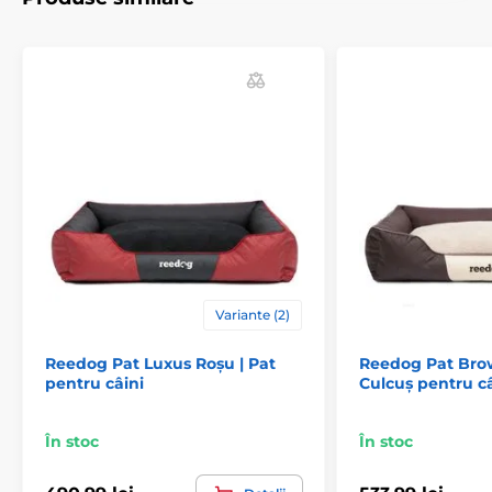
Un avantaj este husa detașabilă, care poate fi
spălată
în mașina de spălat. Spălare manuală (30°).
Patul pentru câini Reedog Luxus este potrivit și pentru
cele mai mari rase, fiind disponibil în până la 5
dimensiuni! (*Paturile noastre pentru câini Reedog
sunt cusute manual, astfel încât dimensiunile pot
varia ușor, cu maxim 2 - 4 cm.)
Variante (2)
Reedog Pat Luxus Roșu | Pat
Reedog Pat Bro
pentru câini
Culcuș pentru câ
În stoc
În stoc