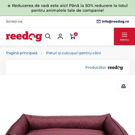
☀️ Reducerea de vară este aici! Până la 50% reducere la totul
pentru animalele tale de companie!
info@reedog.ro
Scrieți-ne
0
Meniu
Pagină principală
Paturi și culcușuri pentru câini
Producător