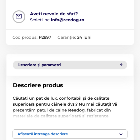
Aveți nevoie de sfat?
Scrieți-ne
info@reedog.ro
Cod produs:
P2897
Garanție:
24 luni
Descriere și parametri
Descriere produs
Căutați un pat de lux, confortabil și de calitate
superioară pentru câinele dvs.? Nu mai căutați! Vă
prezentăm patul de câine
Reedog
, fabricat din
materiale de
calitate superioară și rezistente
.
Avantajul său este
husa detașabilă
, care poate fi
spălată chiar și la mașină. Salteaua patului este
realizată din tuburi, prevenind deformarea, astfel încât
Afișează întreaga descriere
câinele dvs. să se simtă confortabil pe toată durata