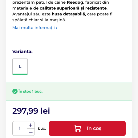
prezentăm patul de câine
Reedog
, fabricat din
materiale de
calitate superioară și rezistente
.
Avantajul său este
husa detașabilă
, care poate fi
spălată chiar și la mașină.
Mai multe informații ›
Varianta:
L
În stoc 1 buc.
297,99 lei
În coș
buc.