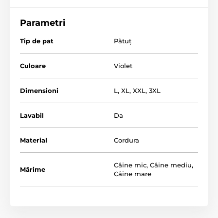
relaxării. Oferiți câinelui dvs. confortul pe care îl
merită, cumpărând patul nostru pentru câini REEDOG.
Parametri
Tip de pat
Pătuț
Culoare
Violet
Dimensioni
L
,
XL
,
XXL
,
3XL
Lavabil
Da
Material
Cordura
Câine mic
,
Câine mediu
,
Mărime
Câine mare
Patul este potrivit chiar și pentru cele mai mari rase