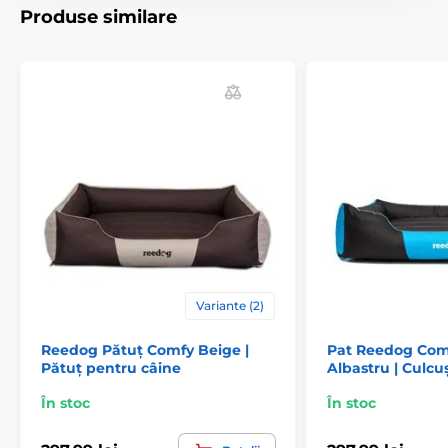
de câini și este foarte ușor de întreținut. Puteți alege
Produse similare
dimensiunea potrivită folosind tabelul: (*Paturile
noastre pentru câini Reedog sunt cusute manual,
astfel încât dimensiunile pot varia ușor, cu maxim 2-4
cm.)
Specificațiile tehnice pot fi modificate fără o notificare
expresă. Imaginile au doar caracter ilustrativ.
Produsul este inclus în categoria
Variante (2)
Paturi și culcușuri pentru câini
Culcușuri
Reedog Pătuț Comfy Beige |
Pat Reedog Com
Pentru câini mici
Pătuț pentru câine
Albastru | Culcu
Pentru câini de talie medie
În stoc
În stoc
Pentru câini mari