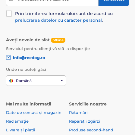
Prin trimiterea formularului sunt de acord cu
prelucrarea datelor cu caracter personal
.
Aveți nevoie de sfat
offline
Serviciul pentru clienți vă stă la dispoziție
info@reedog.ro
Unde ne puteți găsi
Română
Mai multe informații
Serviciile noastre
Date de contact și magazin
Returnări
Reclamație
Reparații zgărzi
Livrare și plată
Produse second-hand