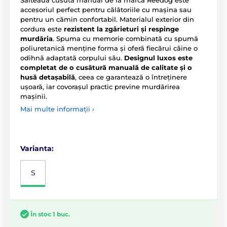
accesoriul perfect pentru călătoriile cu mașina sau
pentru un cămin confortabil. Materialul exterior din
cordura este
rezistent la zgârieturi și respinge
murdăria
. Spuma cu memorie combinată cu spumă
poliuretanică menține forma și oferă fiecărui câine o
odihnă adaptată corpului său.
Designul luxos este
completat de o cusătură manuală de calitate și o
husă detașabilă
, ceea ce garantează o întreținere
ușoară, iar covorașul practic previne murdărirea
mașinii.
Mai multe informații ›
Varianta:
S
În stoc 1 buc.