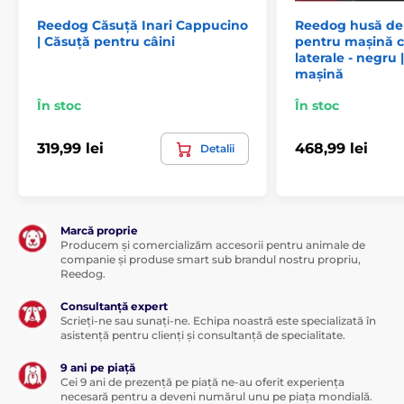
Reedog Căsuță Inari Cappucino
Reedog husă de 
| Căsuță pentru câini
pentru mașină c
laterale - negru
mașină
În stoc
În stoc
319,99 lei
468,99 lei
Detalii
Specificațiile tehnice pot fi modificate fără o notificare
expresă. Imaginile au doar caracter ilustrativ.
Marcă proprie
Producem și comercializăm accesorii pentru animale de
Produsul este inclus în categoria
companie și produse smart sub brandul nostru propriu,
Reedog.
Paturi și culcușuri pentru câini
Saltele
Consultanță expert
Pentru câini mici
Scrieți-ne sau sunați-ne. Echipa noastră este specializată în
asistență pentru clienți și consultanță de specialitate.
Pentru câini de talie medie
9 ani pe piață
Cei 9 ani de prezență pe piață ne-au oferit experiența
Pentru câini mari
necesară pentru a deveni numărul unu pe piața mondială.