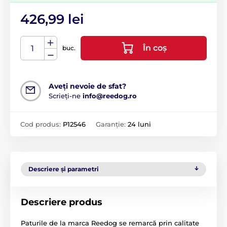
426,99 lei
În coș
buc.
Aveți nevoie de sfat?
Scrieți-ne
info@reedog.ro
Cod produs:
P12546
Garanție:
24 luni
Descriere și parametri
Descriere produs
Paturile de la marca Reedog se remarcă prin calitate