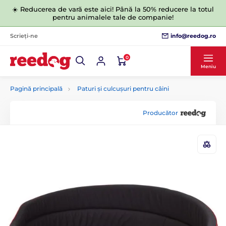
☀️ Reducerea de vară este aici! Până la 50% reducere la totul
pentru animalele tale de companie!
info@reedog.ro
Scrieți-ne
0
Meniu
Pagină principală
Paturi și culcușuri pentru câini
Producător