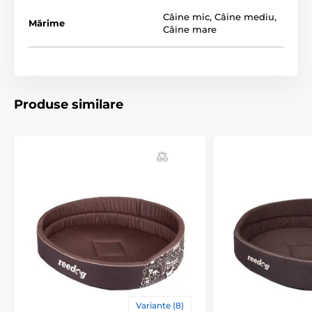
Câine mic
,
Câine mediu
,
Mărime
Câine mare
Nu contează dacă ai un câine mic, mediu sau mare.
La noi, fiecare găsește ce îi trebuie! Tabelul următor te
va ajuta să alegi dimensiunea potrivită. (*Culcușurile
Produse similare
noastre pentru câini Reedog sunt cusute manual, așa
că dimensiunea poate varia ușor, cu maxim 2-4 cm.)
Specificațiile tehnice pot fi modificate fără o notificare
expresă. Imaginile au doar caracter ilustrativ.
Produsul este inclus în categoria
Paturi și culcușuri pentru câini
Culcușuri
Pentru câini mici
Variante (8)
Pentru câini de talie medie