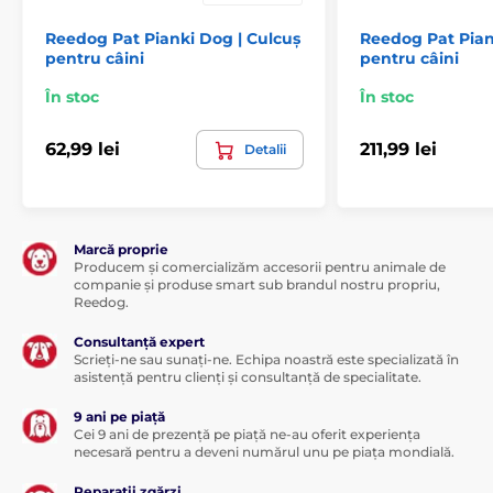
Pentru câini mari
Reedog Pat Pianki Dog | Culcuș
Reedog Pat Pian
pentru câini
pentru câini
În stoc
În stoc
62,99 lei
211,99 lei
Detalii
Marcă proprie
Producem și comercializăm accesorii pentru animale de
companie și produse smart sub brandul nostru propriu,
Reedog.
Consultanță expert
Scrieți-ne sau sunați-ne. Echipa noastră este specializată în
asistență pentru clienți și consultanță de specialitate.
9 ani pe piață
Cei 9 ani de prezență pe piață ne-au oferit experiența
necesară pentru a deveni numărul unu pe piața mondială.
Reparații zgărzi