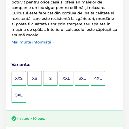
potrivit pentru orice casă și oferă animalelor de
companie un loc sigur pentru odihnă și relaxare.
Culcușul este fabricat din cordura de înaltă calitate și
rezistentă, care este rezistentă la zgârieturi, murdărie
și poate fi curățată ușor prin ștergere sau spălată în
mașina de spălat. Interiorul culcușului este căptușit cu
spumă moale.
Mai multe informații ›
Varianta:
XXS
XS
S
XXL
3XL
4XL
5XL
În stoc > 10 buc.