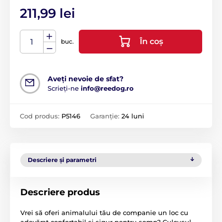
211,99 lei
În coș
buc.
Aveți nevoie de sfat?
Scrieți-ne
info@reedog.ro
Cod produs:
P5146
Garanție:
24 luni
Descriere și parametri
Descriere produs
Vrei să oferi animalului tău de companie un loc cu
adevărat confortabil și sigur pentru somn? Culcușul