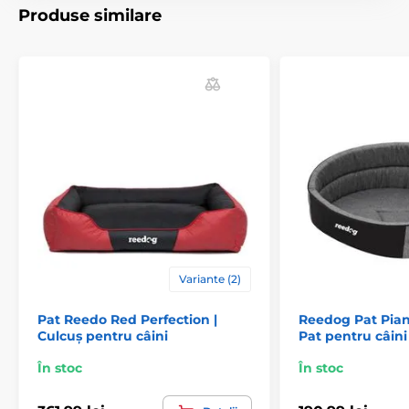
(*Culcușurile noastre pentru câini Reedog sunt cusute
Produse similare
manual, astfel încât pot exista mici variații de
dimensiune, de maximum 2 - 4 cm.)
Specificațiile tehnice pot fi modificate fără o notificare
expresă. Imaginile au doar caracter ilustrativ.
Produsul este inclus în categoria
Paturi și culcușuri pentru câini
Culcușuri
Pentru câini mici
Variante (2)
Pentru câini de talie medie
Pat Reedo Red Perfection |
Reedog Pat Piank
Pentru câini mari
Culcuș pentru câini
Pat pentru câini
În stoc
În stoc