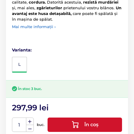
calitate,
cordura.
Datorită acestuia,
rezistă murdăriei
și, mai ales,
zgârieturilor
prietenului vostru blănos.
Un
avantaj este
husa detașabilă,
care poate fi spălată și
în mașina de spălat.
Mai multe informații ›
Varianta:
L
În stoc 3 buc.
297,99 lei
În coș
buc.