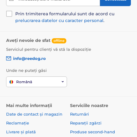
Prin trimiterea formularului sunt de acord cu
prelucrarea datelor cu caracter personal
.
Aveți nevoie de sfat
offline
Serviciul pentru clienți vă stă la dispoziție
info@reedog.ro
Unde ne puteți găsi
Română
Mai multe informații
Serviciile noastre
Date de contact și magazin
Returnări
Reclamație
Reparații zgărzi
Livrare și plată
Produse second-hand