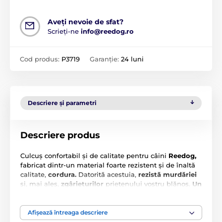
Aveți nevoie de sfat?
Scrieți-ne
info@reedog.ro
Cod produs:
P3719
Garanție:
24 luni
Descriere și parametri
Descriere produs
Culcuș confortabil și de calitate pentru câini
Reedog,
fabricat dintr-un material foarte rezistent și de înaltă
calitate,
cordura.
Datorită acestuia,
rezistă murdăriei
și, mai ales,
zgârieturilor
prietenului vostru blănos.
Un
avantaj este
husa detașabilă,
care poate fi spălată și
în mașina de spălat. Salteaua culcușului este realizată
dintr-un tub special, prevenind astfel deformarea și
Afișează întreaga descriere
asigurând confortul câinelui pe toată durata