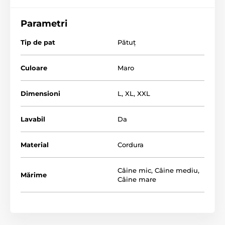
relaxării.
Oferiți confort câinelui vostru
și cumpărați-i
culcușul pentru câini REEDOG.
Parametri
Tip de pat
Pătuț
Culoare
Maro
Dimensioni
L
,
XL
,
XXL
Lavabil
Da
Material
Cordura
Câine mic
,
Câine mediu
,
Mărime
Câine mare
Puteți alege dimensiunea potrivită folosind tabelul.