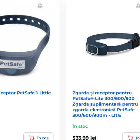
eceptor PetSafe® Little
Zgarda și receptor pentru
PetSafe® Lite 300/600/900
Zgarda suplimentară pentru
zgarda electronică PetSafe
300/600/900m - LITE
În stoc
533,99 lei
În coș
În