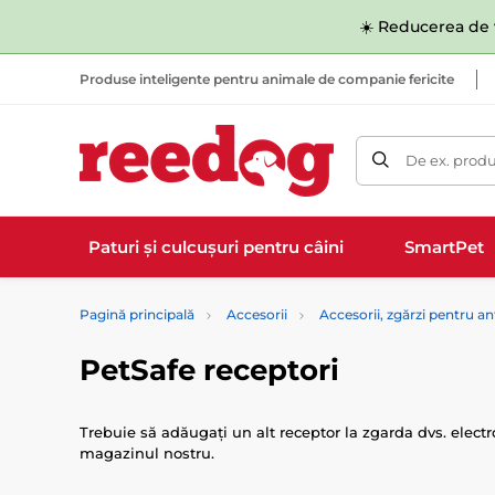
☀️ Reducerea de v
Produse inteligente pentru animale de companie fericite
De ex. produ
Paturi și culcușuri pentru câini
SmartPet
Pagină principală
Accesorii
Accesorii, zgărzi pentru 
PetSafe receptori
Trebuie să adăugați un alt receptor la zgarda dvs. elec
magazinul nostru.