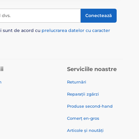
l dvs.
Conectează
ui sunt de acord cu
prelucrarea datelor cu caracter
ii
Serviciile noastre
n
Returnări
Reparații zgărzi
Produse second-hand
Comerț en-gros
Articole și noutăți