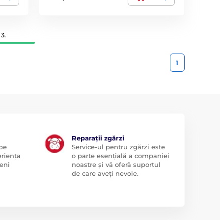
3.
1
Reparații zgărzi
 pe
Service-ul pentru zgărzi este
eriența
o parte esențială a companiei
eni
noastre și vă oferă suportul
de care aveți nevoie.