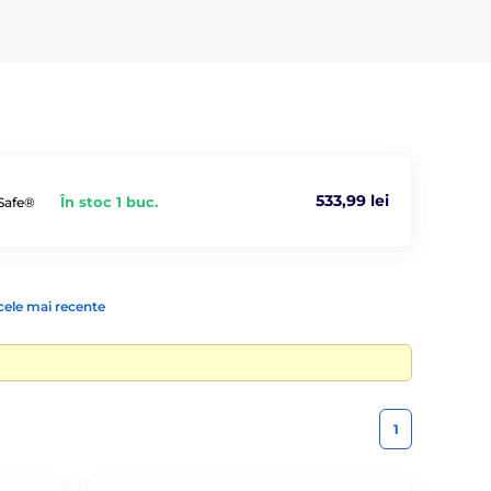
533,99 lei
În stoc 1 buc.
tSafe®
cele mai recente
1