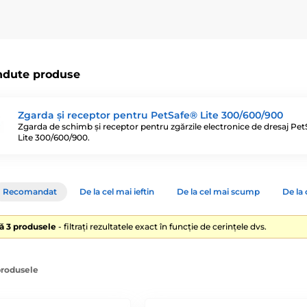
ndute produse
Zgarda și receptor pentru PetSafe® Lite 300/600/900
Zgarda de schimb și receptor pentru zgărzile electronice de dresaj Pe
Lite 300/600/900.
Recomandat
De la cel mai ieftin
De la cel mai scump
De la 
lă 3 produsele
- filtrați rezultatele exact în funcție de cerințele dvs.
produsele