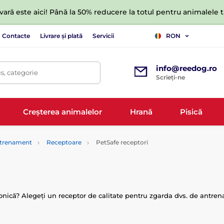
ară este aici! Până la 50% reducere la totul pentru animalele
Contacte
Livrare și plată
Servicii
RON
info@reedog.ro
s, categorie
Scrieți-ne
Creșterea animalelor
Hrană
Pisică
antrenament
Receptoare
PetSafe receptori
tronică? Alegeți un receptor de calitate pentru zgarda dvs. de antr