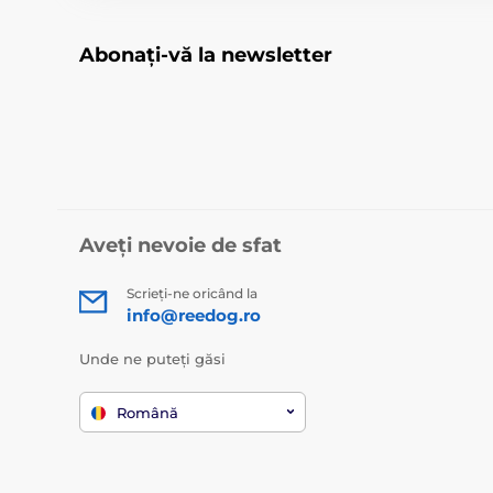
Abonați-vă la newsletter
Aveți nevoie de sfat
Scrieți-ne oricând la
info@reedog.ro
Unde ne puteți găsi
Română