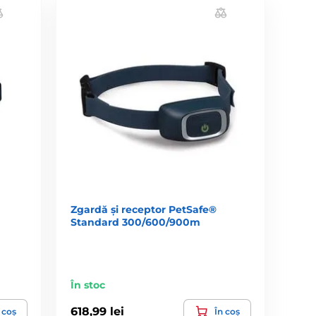
Zgardă și receptor PetSafe®
Standard 300/600/900m
În stoc
618,99 lei
 coș
În coș