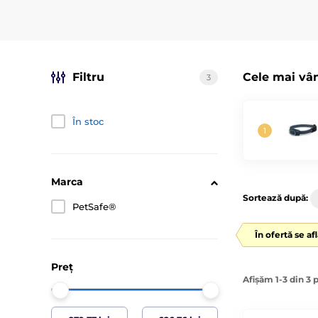
Filtru
Cele mai vâ
3
În stoc
Marca
Sortează după:
PetSafe®
În ofertă se af
Preț
Afișăm 1-3 din 3 