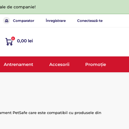
 tale de companie!
Comparator
Înregistrare
Conectează-te
0
0,00 lei
Antrenament
Accesorii
Promoție
enament PetSafe care este compatibil cu produsele din