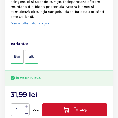
atingere, ci și ușor de curățat. Îndepărtează eficient
murdăria din blana prietenului vostru blănos și
stimulează circulația sângelui după baie sau oricând
este utilizată.
Mai multe informații ›
Varianta:
Bej
alb
În stoc > 10 buc.
31,99 lei
În coș
buc.