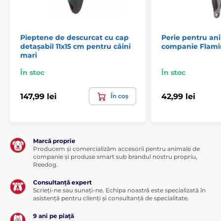
Pieptene de descurcat cu cap
Perie pentru an
detașabil 11x15 cm pentru câini
companie Flami
Specificațiile tehnice pot fi modificate fără o notificare
mari
expresă. Imaginile au doar caracter ilustrativ.
În stoc
În stoc
Produsul este inclus în categoria
147,99 lei
42,99 lei
În coș
Cosmetice și îngrijire
Pentru câini
Îngrijirea pielii și a blănii
Marcă proprie
Perii și pieptene pentru câini
Producem și comercializăm accesorii pentru animale de
companie și produse smart sub brandul nostru propriu,
Reedog.
Pentru pisici
Îngrijirea pielii și a blănii
Consultanță expert
Perii și pieptene pentru pisici
Pisică
Scrieți-ne sau sunați-ne. Echipa noastră este specializată în
asistență pentru clienți și consultanță de specialitate.
% Produse pentru creșterea animalelor
9 ani pe piață
% Cosmetice și îngrijire