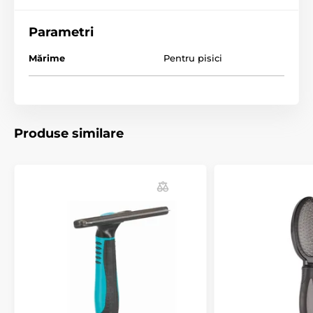
mișcărilor de masaj. Stimularea regulată a circulației
sângelui contribuie nu doar la sănătate, ci și
la
Parametri
menținerea unei pieli sănătoase și la creșterea unei
blăni frumoase
. Perii periei masează blana din
Mărime
Pentru pisici
diferite unghiuri. Materialul siliconic
previne
acumularea bacteriilor.
Dimensiuni: 79 x 79 x 36 mm
Produse similare