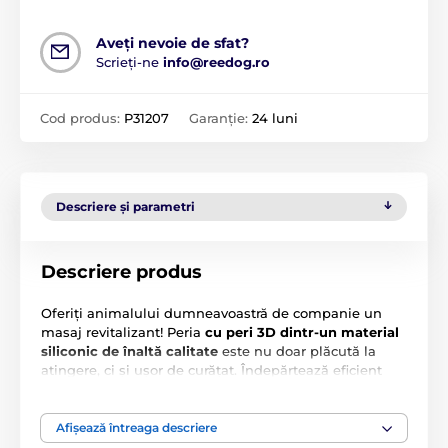
Aveți nevoie de sfat?
Scrieți-ne
info@reedog.ro
Cod produs:
P31207
Garanție:
24 luni
Descriere și parametri
Descriere produs
Oferiți animalului dumneavoastră de companie un
masaj revitalizant! Peria
cu peri 3D dintr-un material
siliconic de înaltă calitate
este nu doar plăcută la
atingere, ci și ușor de curățat. Îndepărtează eficient
murdăria, firele de păr căzute și, printr-un masaj
delicat, stimulează circulația sângelui animalului
dumneavoastră de companie, fie după baie, fie
Afișează întreaga descriere
oricând. Perii din silicon sunt flexibili, adaptându-se