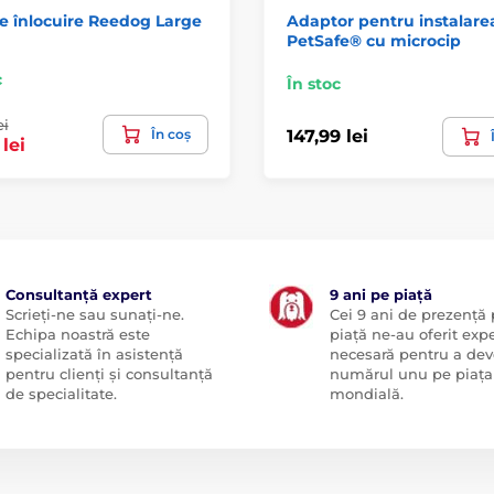
e înlocuire Reedog Large
Adaptor pentru instalarea
PetSafe® cu microcip
c
În stoc
ei
În coș
147,99 lei
lei
Consultanță expert
9 ani pe piață
Scrieți-ne sau sunați-ne.
Cei 9 ani de prezență
Echipa noastră este
piață ne-au oferit exp
specializată în asistență
necesară pentru a dev
pentru clienți și consultanță
numărul unu pe piața
de specialitate.
mondială.