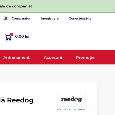
 tale de companie!
Comparator
Înregistrare
Conectează-te
0
0,00 lei
Antrenament
Accesorii
Promoție
ală Reedog
Afișează alte produse ›