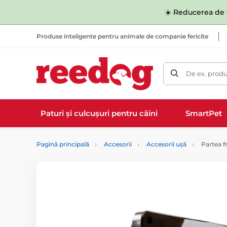
☀️ Reducerea de v
Produse inteligente pentru animale de companie fericite
De ex. produ
Paturi și culcușuri pentru câini
SmartPet
Pagină principală
Accesorii
Accesorii ușă
Partea f