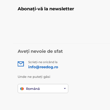
Abonați-vă la newsletter
Aveți nevoie de sfat
Scrieți-ne oricând la
info@reedog.ro
Unde ne puteți găsi
Română