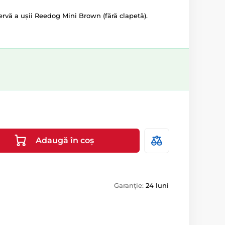
ervă a ușii Reedog Mini Brown (fără clapetă).
Adaugă în coș
Garanție:
24 luni