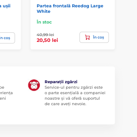
 ușii
Partea frontală Reedog Large
Tu
White
se
În stoc
În 
40,99 lei
În coș
31
În coș
20,50 lei
Reparații zgărzi
 pe
Service-ul pentru zgărzi este
eriența
o parte esențială a companiei
eni
noastre și vă oferă suportul
de care aveți nevoie.