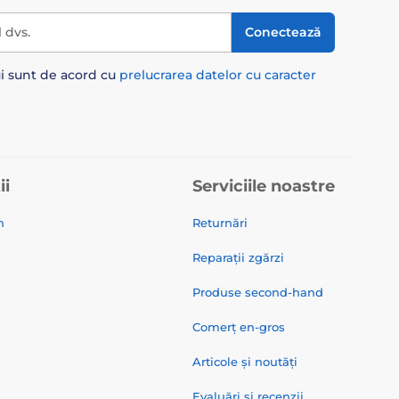
l dvs.
Conectează
ui sunt de acord cu
prelucrarea datelor cu caracter
ii
Serviciile noastre
n
Returnări
Reparații zgărzi
Produse second-hand
Comerț en-gros
Articole și noutăți
Evaluări și recenzii