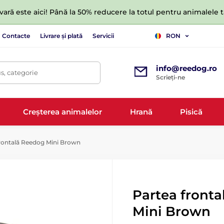
ară este aici! Până la 50% reducere la totul pentru animalele
Contacte
Livrare și plată
Servicii
RON
info@reedog.ro
s, categorie
Scrieți-ne
Creșterea animalelor
Hrană
Pisică
rontală Reedog Mini Brown
Partea front
Mini Brown