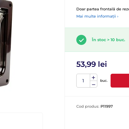
Doar partea frontală de rez
Mai multe informații ›
În stoc > 10 buc.
53,99 lei
buc.
Cod produs:
P11997