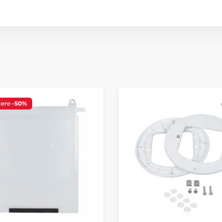
cere
-50%