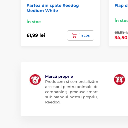
Partea din spate Reedog
Flap d
Medium White
În sto
În stoc
68,99 l
61,99 lei
În coș
34,50 
Marcă proprie
Producem și comercializăm
accesorii pentru animale de
companie și produse smart
sub brandul nostru propriu,
Reedog.