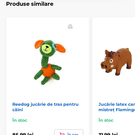
Produse similare
Jucării pentru câini Reedog
Animale
Jucării
Reedog jucărie de tras pentru
Jucărie latex car
câini
mistreț Flaming
În stoc
În stoc
85,99 lei
31,99 lei
În coș