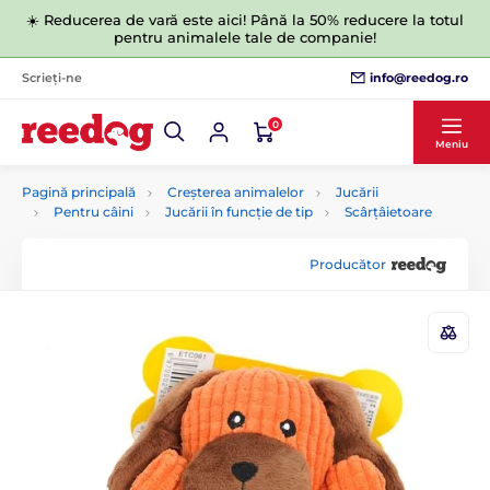
☀️ Reducerea de vară este aici! Până la 50% reducere la totul
pentru animalele tale de companie!
info@reedog.ro
Scrieți-ne
0
Meniu
Pagină principală
Creșterea animalelor
Jucării
Pentru câini
Jucării în funcție de tip
Scârțâietoare
Producător