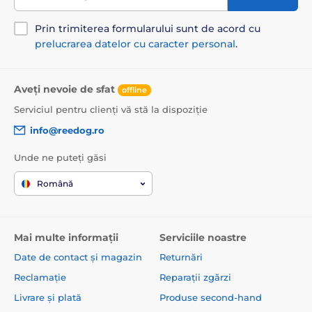
Prin trimiterea formularului sunt de acord cu
prelucrarea datelor cu caracter personal
.
Aveți nevoie de sfat
offline
Serviciul pentru clienți vă stă la dispoziție
info@reedog.ro
Unde ne puteți găsi
Română
Mai multe informații
Serviciile noastre
Date de contact și magazin
Returnări
Reclamație
Reparații zgărzi
Livrare și plată
Produse second-hand