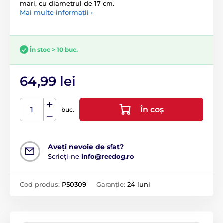
mari, cu diametrul de 17 cm.
Mai multe informații ›
În stoc > 10 buc.
64,99 lei
În coș
buc.
Aveți nevoie de sfat?
Scrieți-ne
info@reedog.ro
Cod produs:
P50309
Garanție:
24 luni