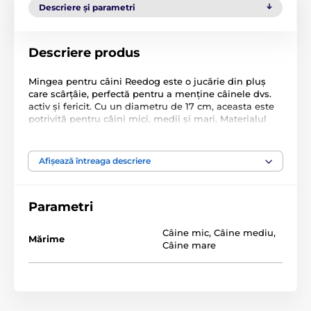
Descriere și parametri
Descriere produs
Mingea pentru câini Reedog este o jucărie din pluș
care scârțâie, perfectă pentru a menține câinele dvs.
activ și fericit. Cu un diametru de 17 cm, aceasta este
potrivită pentru câini mici, medii și mari. Materialul
moale din pluș este plăcut la atingere și sigur pentru
prietenul dvs. patruped. Jucăria oferă ore întregi de
distracție și interacțiune, fiind ideală atât pentru joaca
Afișează întreaga descriere
în interior, cât și în aer liber.
Specificațiile tehnice pot fi modificate fără o notificare
expresă. Imaginile au doar caracter ilustrativ.
Parametri
Câine mic
,
Câine mediu
,
Produsul este inclus în categoria
Mărime
Câine mare
Jucării
Pentru câini
Scârțâietoare
Masticabile
De pluș