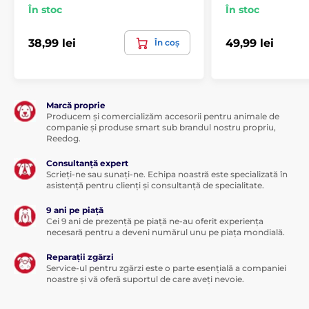
Cocamidopropylbetaine, Trideceth 9, Malaleuca
În stoc
În stoc
Alternifolia Leaf Oil, Methylchloroisothiazolinone,
Methylisothiazolinone, Parfum, C.l 19140, C.l 16255, C.l
42090, C.l 15985, C.l 28440, Hexyl Cinnamal, Linalool
38,99 lei
49,99 lei
În coș
Specificațiile tehnice pot fi modificate fără o notificare
expresă. Imaginile au doar caracter ilustrativ.
Marcă proprie
Producem și comercializăm accesorii pentru animale de
Produsul este inclus în categoria
companie și produse smart sub brandul nostru propriu,
Reedog.
Șampoane pentru câini Menforsan
Consultanță expert
Scrieți-ne sau sunați-ne. Echipa noastră este specializată în
Creșterea animalelor
asistență pentru clienți și consultanță de specialitate.
Cosmetice și îngrijire
9 ani pe piață
Cei 9 ani de prezență pe piață ne-au oferit experiența
Îngrijirea pielii și a blănii
necesară pentru a deveni numărul unu pe piața mondială.
Șampoane pentru câini
Reparații zgărzi
Service-ul pentru zgărzi este o parte esențială a companiei
noastre și vă oferă suportul de care aveți nevoie.