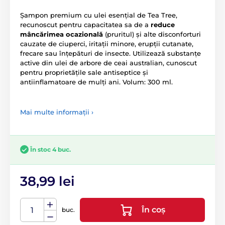
Șampon premium cu ulei esențial de Tea Tree,
recunoscut pentru capacitatea sa de a
reduce
mâncărimea ocazională
(pruritul) și alte disconforturi
cauzate de ciuperci, iritații minore, erupții cutanate,
frecare sau înțepături de insecte. Utilizează substanțe
active din ulei de arbore de ceai australian, cunoscut
pentru proprietățile sale antiseptice și
antiinflamatoare de mulți ani. Volum: 300 ml.
Mai multe informații ›
În stoc 4 buc.
38,99 lei
În coș
buc.