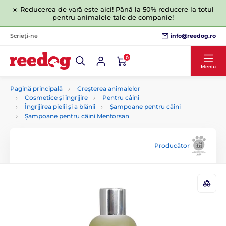
☀️ Reducerea de vară este aici! Până la 50% reducere la totul
pentru animalele tale de companie!
info@reedog.ro
Scrieți-ne
0
Meniu
Pagină principală
Creșterea animalelor
Cosmetice și îngrijire
Pentru câini
Îngrijirea pielii și a blănii
Șampoane pentru câini
Șampoane pentru câini Menforsan
Producător