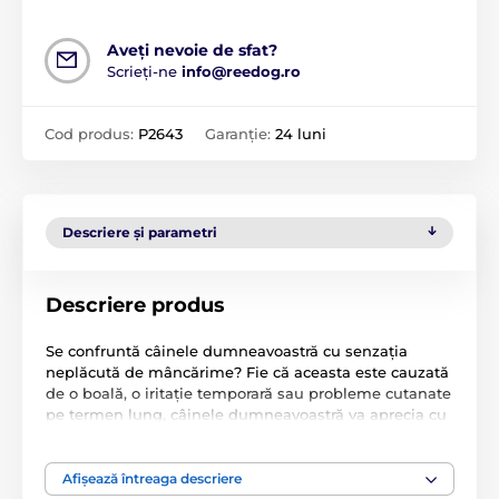
Aveți nevoie de sfat?
Scrieți-ne
info@reedog.ro
Cod produs:
P2643
Garanție:
24 luni
Descriere și parametri
Descriere produs
Se confruntă câinele dumneavoastră cu senzația
neplăcută de mâncărime? Fie că aceasta este cauzată
de o boală, o iritație temporară sau probleme cutanate
pe termen lung, câinele dumneavoastră va aprecia cu
siguranță un șampon care să îl ajute să scape de
acest disconfort. Pielea câinilor este foarte sensibilă la
iritații, erupții, răni sau înțepături de insecte, iar
Afișează întreaga descriere