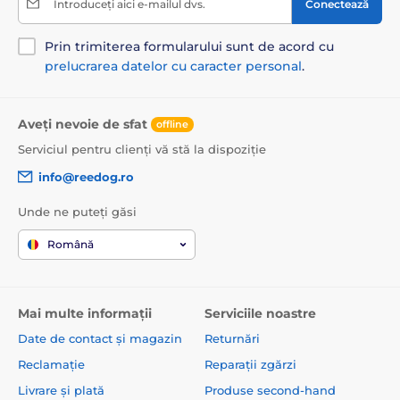
Introduceți aici e-mailul dvs.
Conectează
Prin trimiterea formularului sunt de acord cu
prelucrarea datelor cu caracter personal
.
Aveți nevoie de sfat
offline
Serviciul pentru clienți vă stă la dispoziție
info@reedog.ro
Unde ne puteți găsi
Română
Mai multe informații
Serviciile noastre
Date de contact și magazin
Returnări
Reclamație
Reparații zgărzi
Livrare și plată
Produse second-hand