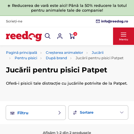
☀️ Reducerea de vară este aici! Până la 50% reducere la totul
pentru animalele tale de companie!
info@reedog.ro
Scrieți-ne
0
Meniu
Pagină principală
Creșterea animalelor
Jucării
Pentru pisici
După brand
Jucării pentru pisici Patpet
Jucării pentru pisici Patpet
Oferă-i pisicii tale distracție cu jucăriile potrivite de la Patpet.
Sortare
Filtru
Afișăm 1-2 din 2 produsele