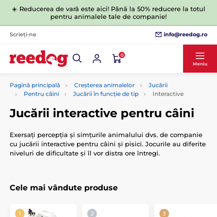
☀️ Reducerea de vară este aici! Până la 50% reducere la totul
pentru animalele tale de companie!
info@reedog.ro
Scrieți-ne
0
Meniu
Pagină principală
Creșterea animalelor
Jucării
Pentru câini
Jucării în funcție de tip
Interactive
Jucării interactive pentru câini
Exersați percepția și simțurile animalului dvs. de companie
cu jucării interactive pentru câini și pisici. Jocurile au diferite
niveluri de dificultate și îl vor distra ore întregi.
Cele mai vândute produse