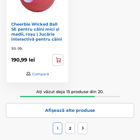
Cheerble Wicked Ball
SE pentru câini mici și
medii, roșu | Jucărie
interactivă pentru câini
30. 09.
190,99 lei
Compară
Ați văzut deja 15 produse din 20.
Afișează alte produse
1
2