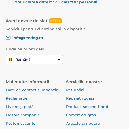
prelucrarea datelor cu caracter personal
.
Aveți nevoie de sfat
offline
Serviciul pentru clienți vă stă la dispoziție
info@reedog.ro
Unde ne puteți găsi
Română
Mai multe informații
Serviciile noastre
Date de contact și magazin
Returnări
Reclamație
Reparații zgărzi
Livrare și plată
Produse second-hand
Despre companie
Comerț en-gros
Posturi vacante
Articole și noutăți