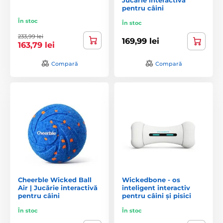
pentru câini
În stoc
În stoc
233,99 lei
169,99 lei
163,79 lei
Compară
Compară
Cheerble Wicked Ball
Wickedbone - os
Air | Jucărie interactivă
inteligent interactiv
pentru câini
pentru câini și pisici
În stoc
În stoc