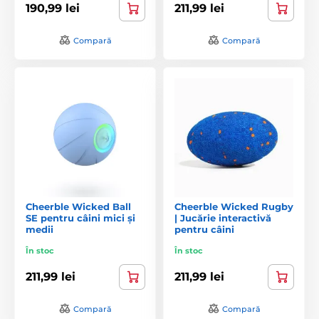
190,99 lei
211,99 lei
Compară
Compară
Cheerble Wicked Ball
Cheerble Wicked Rugby
SE pentru câini mici și
| Jucărie interactivă
medii
pentru câini
În stoc
În stoc
211,99 lei
211,99 lei
Compară
Compară