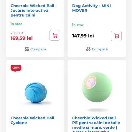
Cheerble Wicked Ball |
Dog Activity - MINI
Jucărie interactivă
MOVER
pentru câini
În stoc
În stoc
211,99 lei
147,99 lei
169,59 lei
Compară
Compară
-30%
Cheerble Wicked Ball
Cheerble Wicked Ball
Cyclone
PE pentru câini de talie
medie și mare, verde |
Jucărie interactivă