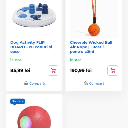
Dog Activity FLIP
Cheerble Wicked Ball
BOARD - cu conuri și
Air Rope | Jucării
oase
pentru câini
În stoc
În stoc
85,99 lei
190,99 lei
Compară
Compară
Noutate