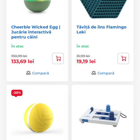
Cheerble Wicked Egg |
Tăviță de lins Flamingo
Jucărie interactivă
Leki
pentru câini
În stoc
În stoc
190,99 lei
31,99 lei
133,69 lei
19,19 lei
Compară
Compară
-20%