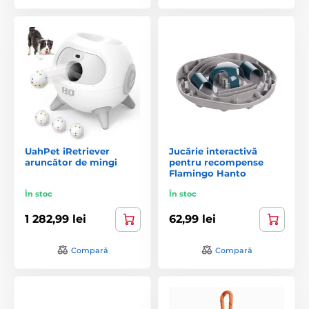
UahPet iRetriever
Jucărie interactivă
aruncător de mingi
pentru recompense
Flamingo Hanto
În stoc
În stoc
1 282,99 lei
62,99 lei
Compară
Compară