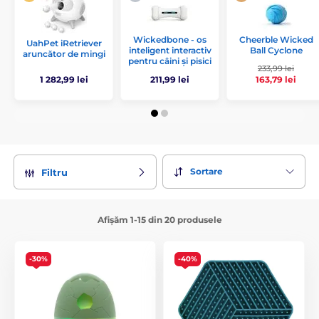
Cheerble Wicked
Wickedbone - os
UahPet iRetriever
Ball Cyclone
inteligent interactiv
aruncător de mingi
pentru câini și pisici
233,99 lei
1 282,99 lei
211,99 lei
163,79 lei
Sortare
Filtru
Afișăm 1-15 din 20 produsele
-30%
-40%