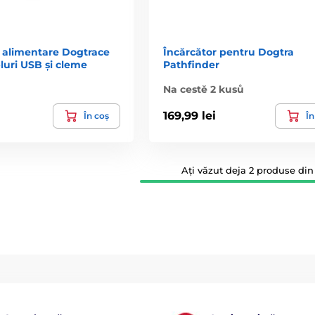
 alimentare Dogtrace
Încărcător pentru Dogtra
luri USB și cleme
Pathfinder
a
Na cestě 2 kusů
169,99 lei
În coș
În
Ați văzut deja 2 produse din 