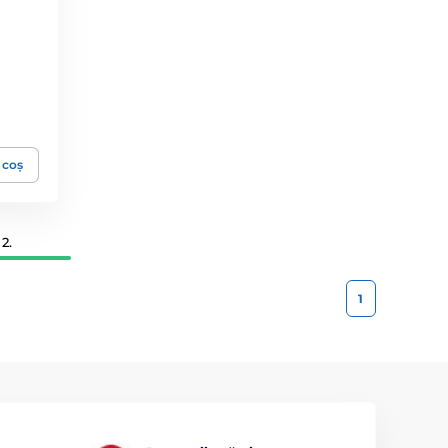
 coș
2.
1