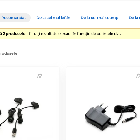
Recomandat
De la cel mai ieftin
De la cel mai scump
De la 
lă 2 produsele
- filtrați rezultatele exact în funcție de cerințele dvs.
produsele