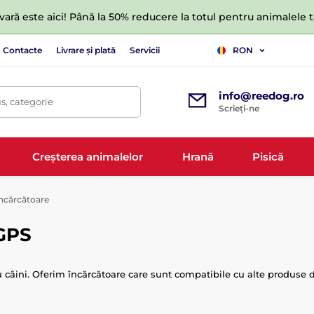
ară este aici! Până la 50% reducere la totul pentru animalele
Contacte
Livrare și plată
Servicii
RON
info@reedog.ro
s, categorie
Scrieți-ne
Creșterea animalelor
Hrană
Pisică
ncărcătoare
 GPS
tru câini. Oferim încărcătoare care sunt compatibile cu alte produse