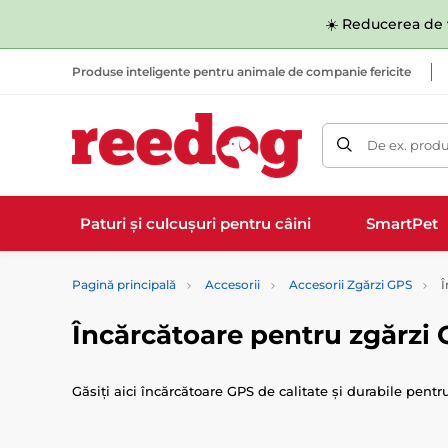
☀️ Reducerea de v
Produse inteligente pentru animale de companie fericite
De ex. produ
Paturi și culcușuri pentru câini
SmartPet
Pagină principală
Accesorii
Accesorii Zgărzi GPS
Î
Încărcătoare pentru zgărzi
Găsiți aici încărcătoare GPS de calitate și durabile pen