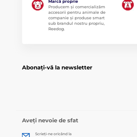
Marcă proprie
Producem și comercializăm
accesorii pentru animale de
companie și produse smart
sub brandul nostru propriu,
Reedog.
Abonați-vă la newsletter
Aveți nevoie de sfat
Scrieți-ne oricând la