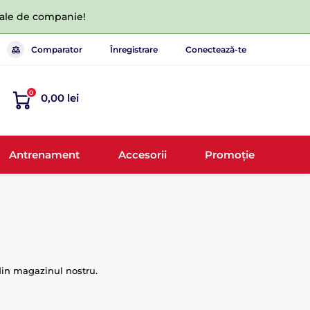
 tale de companie!
Comparator
Înregistrare
Conectează-te
0
0,00 lei
Antrenament
Accesorii
Promoție
 din magazinul nostru.