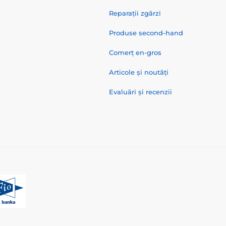
Reparații zgărzi
Produse second-hand
Comerț en-gros
Articole și noutăți
Evaluări și recenzii