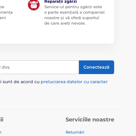
Reparații zgărzi
 pe
Service-ul pentru zgărzi este
eriența
o parte esențială a companiei
eni
noastre și vă oferă suportul
de care aveți nevoie.
l dvs.
Conectează
ui sunt de acord cu
prelucrarea datelor cu caracter
ii
Serviciile noastre
n
Returnări