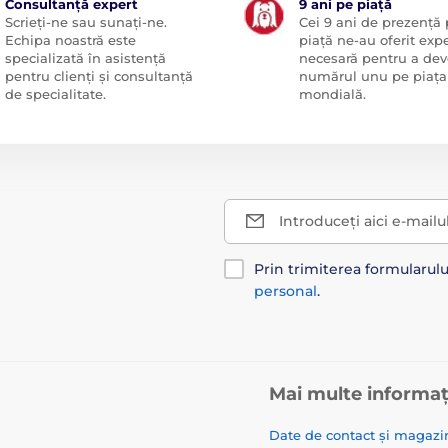
Consultanță expert
9 ani pe piață
Scrieți-ne sau sunați-ne.
Cei 9 ani de prezență
Echipa noastră este
piață ne-au oferit exp
specializată în asistență
necesară pentru a dev
pentru clienți și consultanță
numărul unu pe piața
de specialitate.
mondială.
Introduceți aici e-mailu
Prin trimiterea formularul
personal
.
Mai multe informaț
Date de contact și magazi