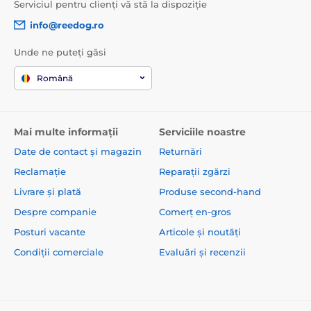
Serviciul pentru clienți vă stă la dispoziție
info@reedog.ro
Specificațiile tehnice pot fi modificate fără o notificare
expresă. Imaginile au doar caracter ilustrativ.
Unde ne puteți găsi
Română
Produsul este inclus în categoria
Călătorii
Huse auto
Călătorii
Mai multe informații
Serviciile noastre
Date de contact și magazin
Returnări
Reclamație
Reparații zgărzi
Livrare și plată
Produse second-hand
Despre companie
Comerț en-gros
Posturi vacante
Articole și noutăți
Condiții comerciale
Evaluări și recenzii