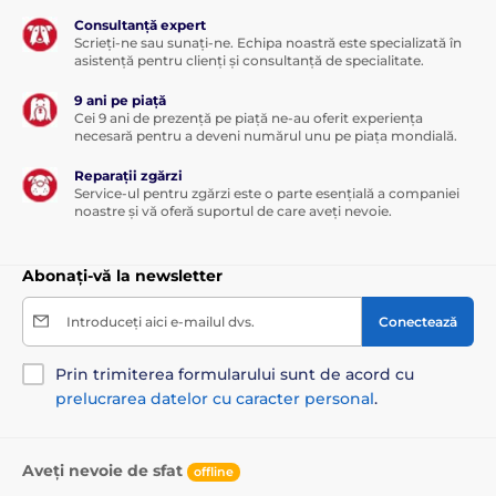
Consultanță expert
Scrieți-ne sau sunați-ne. Echipa noastră este specializată în
asistență pentru clienți și consultanță de specialitate.
Dimensiunile
140 cm x 160 cm
sunt
potrivite pentru
9 ani pe piață
mașini mici
, cum ar fi: Škoda Citigo, Fabia, Hyundai
Cei 9 ani de prezență pe piață ne-au oferit experiența
i20, i30, Fiat Punto, Ford Fiesta, Daewoo Matiz, Opel
necesară pentru a deveni numărul unu pe piața mondială.
Corsa, Renault Clio, BMW1, Audi A1,3).
Reparații zgărzi
Dimensiunile
140 cm x 190 cm
sunt
potrivite pentru
Service-ul pentru zgărzi este o parte esențială a companiei
mașini medii
, cum ar fi: Škoda Octavia, Scala, Hyundai
noastre și vă oferă suportul de care aveți nevoie.
i40, Fiat Tipo, Ford Mondeo, Opel Astra, Renault
Megan, BMW3, BMW 5, Audi A4,5).
Abonați-vă la newsletter
Dimensiunile
140 cm x 220 cm
sunt
potrivite pentru
mașini mari
și SUV-uri, cum ar fi: Škoda Superb,
Introduceți aici e-mailul dvs.
Conectează
Kodiaq, Hyundai Tucson, SantaFe, Fiat Doblo, Ford C-
max, Galaxy, Opel Insignia, Renault Talisman, Kadjar,
Prin trimiterea formularului sunt de acord cu
BMW 7, X5,X6,X7, Audi Q7, Q5, A6, A7, A8, JEEP
Cherokee).
prelucrarea datelor cu caracter personal
.
Aveți nevoie de sfat
offline