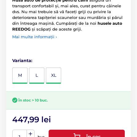
transport confortabil și, mai ales, curat pentru câinele
dvs. Nu mai trebuie să vă faceți griji cu privire la
deteriorarea tapițeriei scaunelor sau murdăria și părul
din întreaga mașină. Cumpărați de la noi
husele auto
REEDOG
și scăpați de aceste griji.
Mai multe informații ›
Varianta:
M
L
XL
În stoc > 10 buc.
447,99 lei
În coș
buc.