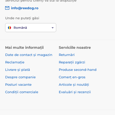
Serviciul pentru clienți vă stă la dispoziție
info@reedog.ro
Unde ne puteți găsi
Română
Mai multe informații
Serviciile noastre
Date de contact și magazin
Returnări
Reclamație
Reparații zgărzi
Livrare și plată
Produse second-hand
Despre companie
Comerț en-gros
Posturi vacante
Articole și noutăți
Condiții comerciale
Evaluări și recenzii