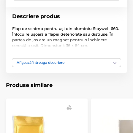
Descriere produs
Flap de schimb pentru uși din aluminiu Staywell 660.
Înlocuire ușoară a flapei deteriorate sau distruse. În
partea de jos are un magnet pentru o închidere
corectă a ușii. Dimensiuni: 36 x 64 cm.
Specificațiile tehnice pot fi modificate fără o notificare
expresă. Imaginile au doar caracter ilustrativ.
Afișează întreaga descriere
Produsul este inclus în categoria
Produse similare
Accesorii ușă
Clapete