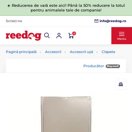
☀️ Reducerea de vară este aici! Până la 50% reducere la totul
pentru animalele tale de companie!
info@reedog.ro
Scrieți-ne
0
Meniu
Pagină principală
Accesorii
Accesorii ușă
Clapete
Producător