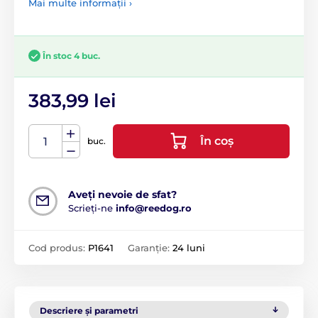
Mai multe informații ›
În stoc 4 buc.
383,99 lei
În coș
buc.
Aveți nevoie de sfat?
Scrieți-ne
info@reedog.ro
Cod produs:
P1641
Garanție:
24 luni
Descriere și parametri