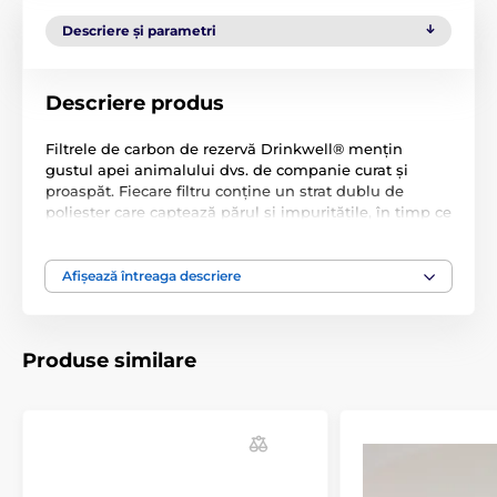
Descriere și parametri
Descriere produs
Filtrele de carbon de rezervă Drinkwell® mențin
gustul apei animalului dvs. de companie curat și
proaspăt. Fiecare filtru conține un strat dublu de
poliester care captează părul și impuritățile, în timp ce
partea de carbon a filtrului elimină gusturile și
mirosurile din apă, făcând-o mai plăcută pentru băut.
Filtrele ajută la prelungirea duratei de viață a fântânii
Afișează întreaga descriere
și a pompei și ar trebui înlocuite la fiecare 2 până la 4
săptămâni pentru a menține prospețimea maximă.
Produse similare
Caracteristici principale