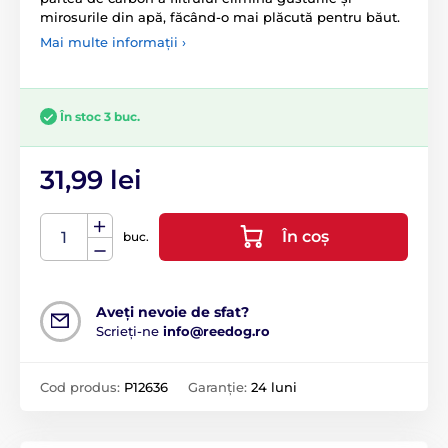
mirosurile din apă, făcând-o mai plăcută pentru băut.
Mai multe informații ›
În stoc 3 buc.
31,99 lei
În coș
buc.
Aveți nevoie de sfat?
Scrieți-ne
info@reedog.ro
Cod produs:
P12636
Garanție:
24 luni