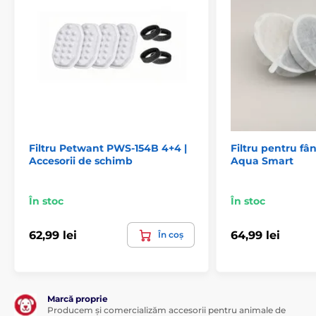
Pachet de 4
Compatibil cu următoarele fântâni Drinkwell®:
Fântâna PetSafe Current
, toate dimensiunile
Conținutul pachetului
4 pachete de filtre de carbon
Specificațiile tehnice pot fi modificate fără o notificare
expresă. Imaginile au doar caracter ilustrativ.
Filtru Petwant PWS-154B 4+4 |
Filtru pentru f
Accesorii de schimb
Aqua Smart
În stoc
În stoc
62,99 lei
64,99 lei
În coș
Marcă proprie
Producem și comercializăm accesorii pentru animale de