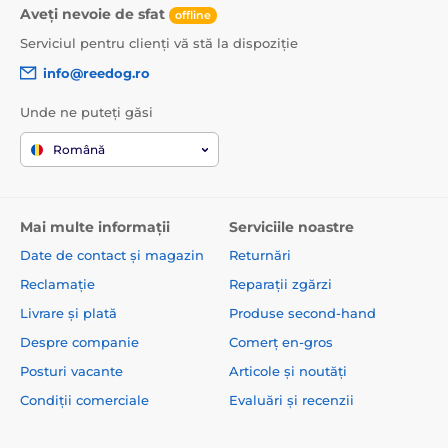
Aveți nevoie de sfat
offline
Serviciul pentru clienți vă stă la dispoziție
info@reedog.ro
Unde ne puteți găsi
Română
Mai multe informații
Serviciile noastre
Date de contact și magazin
Returnări
Reclamație
Reparații zgărzi
Livrare și plată
Produse second-hand
Despre companie
Comerț en-gros
Posturi vacante
Articole și noutăți
Condiții comerciale
Evaluări și recenzii