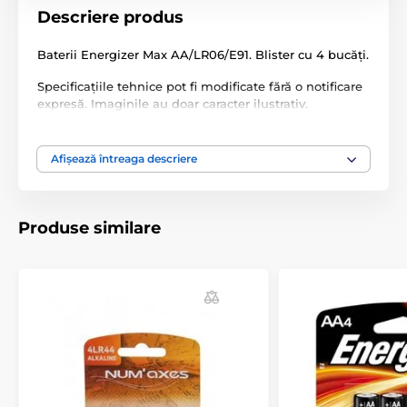
Descriere produs
Baterii Energizer Max AA/LR06/E91. Blister cu 4 bucăți.
Specificațiile tehnice pot fi modificate fără o notificare
expresă. Imaginile au doar caracter ilustrativ.
Afișează întreaga descriere
Produsul este inclus în categoria
Baterii
Baterii
Baterii
Produse similare