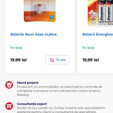
Baterie Num Axes 4LR44
Baterii Energize
În stoc
În stoc
19,99 lei
19,99 lei
În coș
Marcă proprie
Producem și comercializăm accesorii pentru animale de
companie și produse smart sub brandul nostru propriu,
Reedog.
Consultanță expert
Scrieți-ne sau sunați-ne. Echipa noastră este specializată în
asistență pentru clienți și consultanță de specialitate.