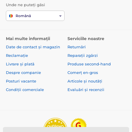
Unde ne puteți găsi
Română
Mai multe informații
Serviciile noastre
Date de contact și magazin
Returnări
Reclamație
Reparații zgărzi
Livrare și plată
Produse second-hand
Despre companie
Comerț en-gros
Posturi vacante
Articole și noutăți
Condiții comerciale
Evaluări și recenzii