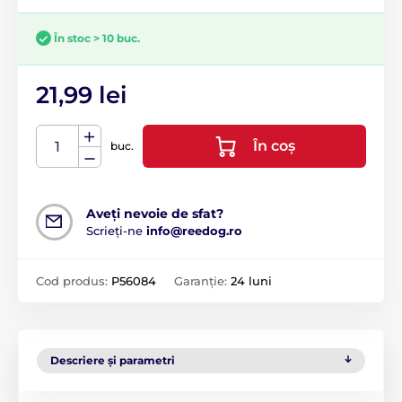
În stoc > 10 buc.
21,99 lei
În coș
buc.
Aveți nevoie de sfat?
Scrieți-ne
info@reedog.ro
Cod produs:
P56084
Garanție:
24 luni
Descriere și parametri