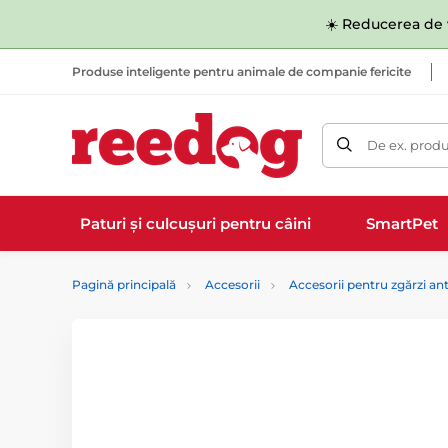
☀️ Reducerea de v
Produse inteligente pentru animale de companie fericite
De ex. produ
Paturi și culcușuri pentru câini
SmartPet
Pagină principală
Accesorii
Accesorii pentru zgărzi ant