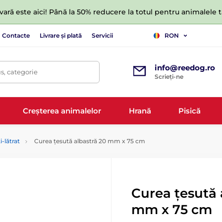
ară este aici! Până la 50% reducere la totul pentru animalele
Contacte
Livrare și plată
Servicii
RON
info@reedog.ro
s, categorie
Scrieți-ne
Creșterea animalelor
Hrană
Pisică
i-lătrat
Curea țesută albastră 20 mm x 75 cm
Curea țesută 
mm x 75 cm