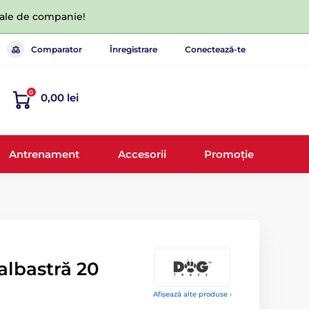
 tale de companie!
Comparator
Înregistrare
Conectează-te
0
0,00 lei
Antrenament
Accesorii
Promoție
albastră 20
Afișează alte produse ›