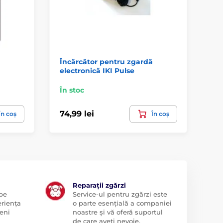
Încărcător pentru zgardă
Zg
electronică IKI Pulse
mm
În stoc
În 
74,99 lei
27
În coș
În coș
Reparații zgărzi
 pe
Service-ul pentru zgărzi este
eriența
o parte esențială a companiei
eni
noastre și vă oferă suportul
de care aveți nevoie.