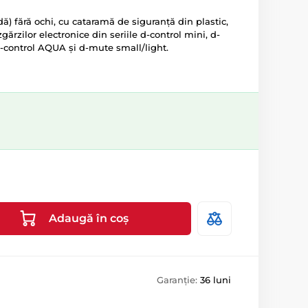
ă) fără ochi, cu cataramă de siguranță din plastic,
gărzilor electronice din seriile d-control mini, d-
d-control AQUA și d-mute small/light.
Adaugă în coș
Garanție:
36 luni