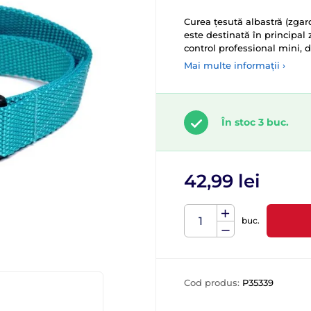
Curea țesută albastră (zgard
este destinată în principal z
control professional mini, 
Mai multe informații ›
În stoc 3 buc.
42,99 lei
buc.
Cod produs:
P35339