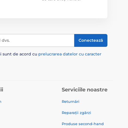
l dvs.
Conectează
ui sunt de acord cu
prelucrarea datelor cu caracter
ii
Serviciile noastre
n
Returnări
Reparații zgărzi
Produse second-hand