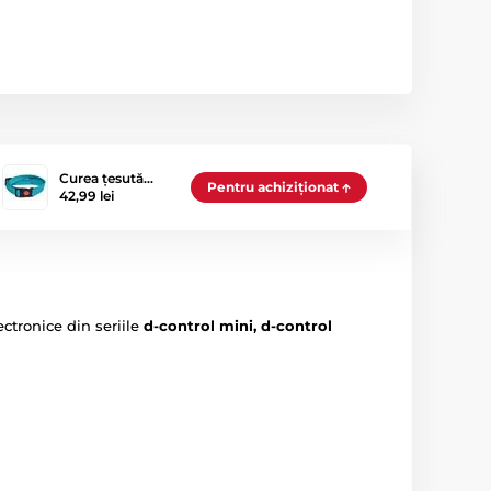
Curea țesută…
Pentru achiziționat
42,99 lei
ectronice din seriile
d-control mini, d-control