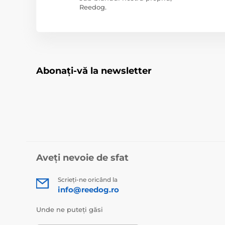
Reedog.
Abonați-vă la newsletter
Aveți nevoie de sfat
Scrieți-ne oricând la
info@reedog.ro
Unde ne puteți găsi