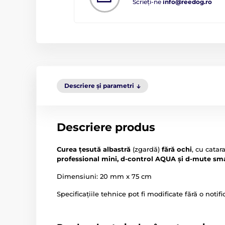
Scrieți-ne
info@reedog.ro
Descriere și parametri
Descriere produs
Curea țesută albastră
(zgardă)
fără ochi
, cu catar
professional mini, d-control AQUA și d-mute smal
Dimensiuni: 20 mm x 75 cm
Specificațiile tehnice pot fi modificate fără o notif