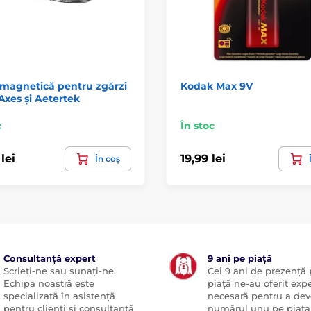
 magnetică pentru zgărzi
Kodak Max 9V
xes și Aetertek
c
În stoc
lei
19,99 lei
În coș
Consultanță expert
9 ani pe piață
Scrieți-ne sau sunați-ne.
Cei 9 ani de prezență
Echipa noastră este
piață ne-au oferit exp
specializată în asistență
necesară pentru a dev
pentru clienți și consultanță
numărul unu pe piața