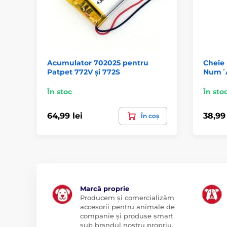
Acumulator 702025 pentru
Cheie
Patpet 772V și 772S
Num´A
În stoc
În sto
64,99 lei
38,99 
În coș
Marcă proprie
Producem și comercializăm
accesorii pentru animale de
companie și produse smart
sub brandul nostru propriu,