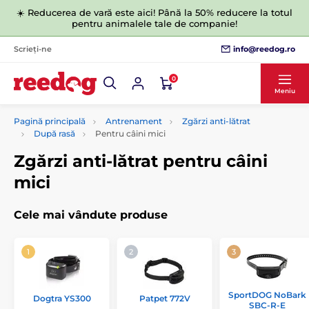
☀️ Reducerea de vară este aici! Până la 50% reducere la totul
pentru animalele tale de companie!
info@reedog.ro
Scrieți-ne
0
Meniu
Pagină principală
Antrenament
Zgărzi anti-lătrat
După rasă
Pentru câini mici
Zgărzi anti-lătrat pentru câini
mici
Cele mai vândute produse
SportDOG NoBark
Dogtra YS300
Patpet 772V
SBC-R-E