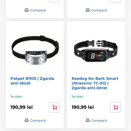
Compară
Compară
Patpet B110S | Zgarda
Reedog No Bark Smart
anti-lătrat
Ultrasonic TC-012 |
Zgarda anti-lătrat
În stoc
În stoc
190,99 lei
190,99 lei
Compară
Compară