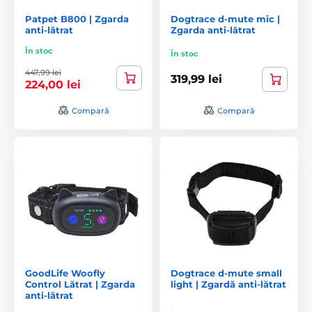
Patpet B800 | Zgarda
Dogtrace d-mute mic |
anti-lătrat
Zgarda anti-lătrat
În stoc
În stoc
447,99 lei
319,99 lei
224,00 lei
Compară
Compară
GoodLife Woofly
Dogtrace d-mute small
Control Lătrat | Zgarda
light | Zgardă anti-lătrat
anti-lătrat