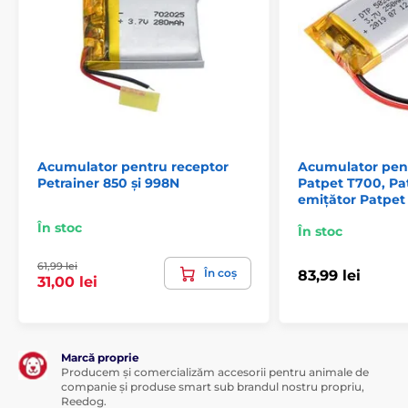
Produsul este inclus în categoria
Accesorii, zgărzi pentru antrenament
Acumulator
Acumulator pentru receptor
Acumulator pen
Petrainer 850 și 998N
Patpet T700, Pa
emițător Patpet 
În stoc
În stoc
61,99 lei
În coș
83,99 lei
31,00 lei
Marcă proprie
Producem și comercializăm accesorii pentru animale de
companie și produse smart sub brandul nostru propriu,
Reedog.