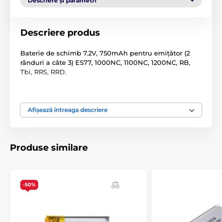
Descriere și parametri
Descriere produs
Baterie de schimb 7.2V, 750mAh pentru emițător (2
rânduri a câte 3) ES77, 1000NC, 1100NC, 1200NC, RB,
Tbi, RRS, RRD.
Afișează întreaga descriere
Produse similare
-50%
Specificațiile tehnice pot fi modificate fără o notificare
expresă. Imaginile au doar caracter ilustrativ.