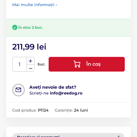
Mai multe informații ›
În stoc 2 buc.
211,99 lei
În coș
buc.
Aveți nevoie de sfat?
Scrieți-ne
info@reedog.ro
Cod produs:
P1124
Garanție:
24 luni