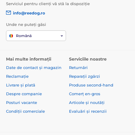
Serviciul pentru clienți vă stă la dispoziție
info@reedog.ro
Unde ne puteți găsi
Română
Mai multe informații
Serviciile noastre
Date de contact și magazin
Returnări
Reclamație
Reparații zgărzi
Livrare și plată
Produse second-hand
Despre companie
Comerț en-gros
Posturi vacante
Articole și noutăți
Condiții comerciale
Evaluări și recenzii