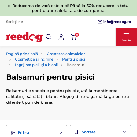
☀️ Reducerea de vară este aici! Până la 50% reducere la totul
pentru animalele tale de companie!
info@reedog.ro
Scrieți-ne
0
Meniu
Pagină principală
Creșterea animalelor
Cosmetice și îngrijire
Pentru pisici
Îngrijirea pielii și a blănii
Balsamuri
Balsamuri pentru pisici
Balsamurile speciale pentru pisici ajută la menținerea
calității și sănătății blănii. Alegeți dintr-o gamă largă pentru
diferite tipuri de blană.
Sortare
Filtru