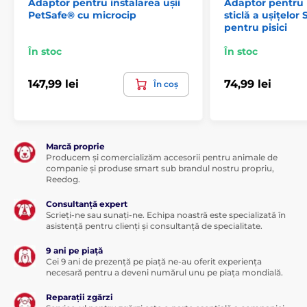
Adaptor pentru instalarea ușii
Adaptor pentru
PetSafe® cu microcip
sticlă a ușițelor
pentru pisici
În stoc
În stoc
147,99 lei
74,99 lei
În coș
Marcă proprie
Producem și comercializăm accesorii pentru animale de
companie și produse smart sub brandul nostru propriu,
Reedog.
Consultanță expert
Scrieți-ne sau sunați-ne. Echipa noastră este specializată în
asistență pentru clienți și consultanță de specialitate.
9 ani pe piață
Cei 9 ani de prezență pe piață ne-au oferit experiența
necesară pentru a deveni numărul unu pe piața mondială.
Reparații zgărzi