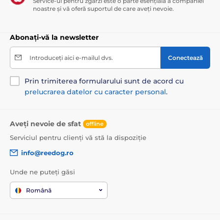
Service-ul pentru zgărzi este o parte esențială a companiei
noastre și vă oferă suportul de care aveți nevoie.
Abonați-vă la newsletter
Introduceți aici e-mailul dvs.
Conectează
Prin trimiterea formularului sunt de acord cu
prelucrarea datelor cu caracter personal
.
Aveți nevoie de sfat
offline
Serviciul pentru clienți vă stă la dispoziție
info@reedog.ro
Unde ne puteți găsi
Română