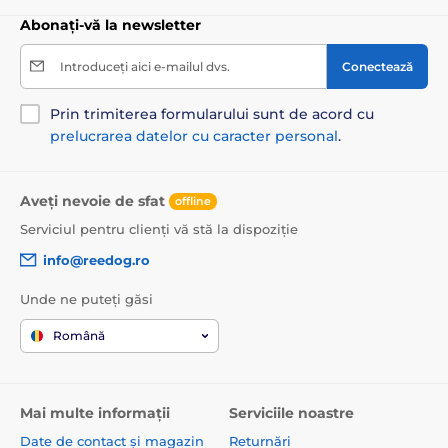
Abonați-vă la newsletter
Introduceți aici e-mailul dvs.
Conectează
Prin trimiterea formularului sunt de acord cu
prelucrarea datelor cu caracter personal
.
Aveți nevoie de sfat
offline
Serviciul pentru clienți vă stă la dispoziție
info@reedog.ro
Unde ne puteți găsi
Română
Mai multe informații
Serviciile noastre
Date de contact și magazin
Returnări