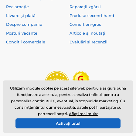
Reclamație
Reparații zgărzi
Livrare și plată
Produse second-hand
Despre companie
Comerț en-gros
Posturi vacante
Articole și noutăți
Condiții comerciale
Evaluări și recenzii
Utilizăm module cookie pe acest site web pentru a asigura buna
funcționare a acestuia, pentru a analiza traficul, pentru a
personaliza conținutul și, eventual, în scopuri de marketing. Cu
consimțământul dumneavoastră, datele pot fi partajate cu
partenerii noștri.
Aflați mai multe
Activați totul
© 2026 www.reedog.ro ⦁ E-shop creat de
SIMPLIA.cz