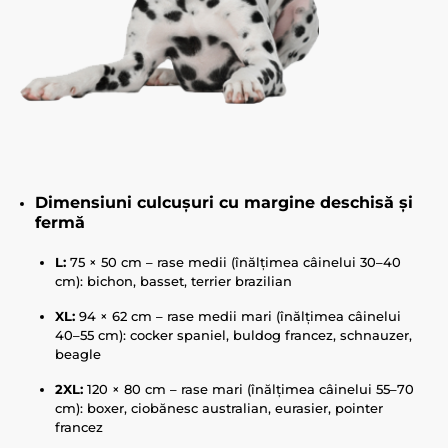
Dimensiuni culcușuri cu margine deschisă și
fermă
L:
75 × 50 cm – rase medii (înălțimea câinelui 30–40
cm): bichon, basset, terrier brazilian
XL:
94 × 62 cm – rase medii mari (înălțimea câinelui
40–55 cm): cocker spaniel, buldog francez, schnauzer,
beagle
2XL:
120 × 80 cm – rase mari (înălțimea câinelui 55–70
cm): boxer, ciobănesc australian, eurasier, pointer
francez