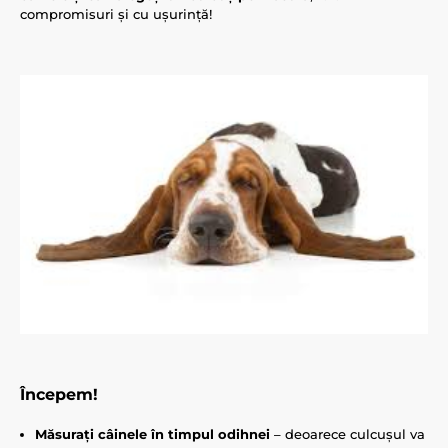
compromisuri și cu ușurință!
Începem!
Măsurați câinele în timpul odihnei
– deoarece culcușul va