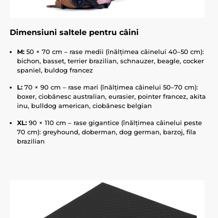
Dimensiuni saltele pentru câini
M:
50 × 70 cm – rase medii (înălțimea câinelui 40–50 cm):
bichon, basset, terrier brazilian, schnauzer, beagle, cocker
spaniel, buldog francez
L:
70 × 90 cm – rase mari (înălțimea câinelui 50–70 cm):
boxer, ciobănesc australian, eurasier, pointer francez, akita
inu, bulldog american, ciobănesc belgian
XL:
90 × 110 cm – rase gigantice (înălțimea câinelui peste
70 cm): greyhound, doberman, dog german, barzoj, fila
brazilian