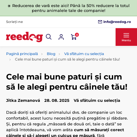
☀️ Reducerea de vară este aici! Până la 50% reducere la totul
pentru animalele tale de companie!
info@reedog.ro
Scrieți-ne
0
Meniu
Pagină principală
Blog
Vă sfătuim cu selecția
Cele mai bune paturi și cum să le alegi pentru câinele tău!
Cele mai bune paturi și cum
să le alegi pentru câinele tău!
Jitka Zemanová
28. 08. 2025
Vă sfătuim cu selecția
Dacă doriți să oferiți animalului dvs. de companie un loc
confortabil, acest lucru necesită puțină pregătire și răbdare.
Și, pentru că regula „măsoară de două ori, taie o dată” se
aplică întotdeauna, vă vom arăta
cum să măsurați corect
câinele și să-i alegeți un culcuș pe măsură
, fără