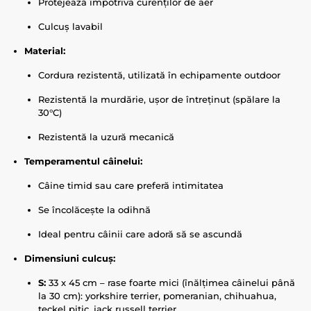
Protejează împotriva curenților de aer
Culcuș lavabil
Material:
Cordura rezistentă, utilizată în echipamente outdoor
Rezistentă la murdărie, ușor de întreținut (spălare la
30°C)
Rezistentă la uzură mecanică
Temperamentul câinelui:
Câine timid sau care preferă intimitatea
Se încolăcește la odihnă
Ideal pentru câinii care adoră să se ascundă
Dimensiuni culcuș:
S:
33 x 45 cm – rase foarte mici (înălțimea câinelui până
la 30 cm): yorkshire terrier, pomeranian, chihuahua,
teckel pitic, jack russell terrier