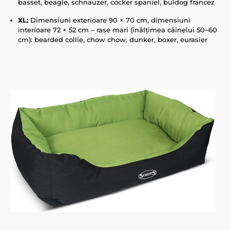
basset, beagle, schnauzer, cocker spaniel, buldog francez
XL:
Dimensiuni exterioare 90 × 70 cm, dimensiuni
interioare 72 × 52 cm – rase mari (înălțimea câinelui 50–60
cm): bearded collie, chow chow, dunker, boxer, eurasier