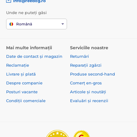
info@reedog.ro
Unde ne puteți găsi
Română
Mai multe informații
Serviciile noastre
Date de contact și magazin
Returnări
Reclamație
Reparații zgărzi
Livrare și plată
Produse second-hand
Despre companie
Comerț en-gros
Posturi vacante
Articole și noutăți
Condiții comerciale
Evaluări și recenzii