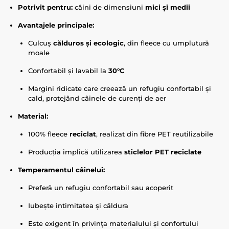
Potrivit pentru:
câini de dimensiuni
mici și medii
Avantajele principale:
Culcuș
călduros și ecologic
, din fleece cu umplutură
moale
Confortabil și lavabil la
30°C
Margini ridicate care creează un refugiu confortabil și
cald, protejând câinele de curenți de aer
Material:
100% fleece
reciclat
, realizat din fibre PET reutilizabile
Producția implică utilizarea
sticlelor PET reciclate
Temperamentul câinelui:
Preferă un refugiu confortabil sau acoperit
Iubește intimitatea și căldura
Este exigent în privința materialului și confortului