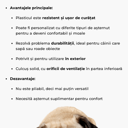
Avantajele principale:
Plasticul este
rezistent și ușor de curățat
Poate fi personalizat cu diferite tipuri de așternut
pentru a deveni confortabil și moale
Rezolvă problema
durabilității
, ideal pentru câinii care
sapă sau roade obiecte
Potrivit și pentru utilizare
în exterior
Culcuș solid, cu
orificii de ventilație
în partea inferioară
Dezavantaje:
Nu este pliabil, deci mai puțin versatil
Necesită așternut suplimentar pentru confort