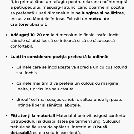
fi, în primul rând, un refugiu pentru relaxarea neîntreruptă
a patrupedului, măsurați-l atunci când doarme în poziția
sa preferată. Luați dimensiunile
pe lungime și pe lățime
,
inclusiv cu lăbuțele întinse. Folosiți un
metrul de
croitorie
obișnuit.
Adăugați 10–20 cm
la dimensiunile finale, astfel încât
câinele să aibă loc să se întoarcă și să se răsucească
confortabil.
Luați în considerare poziția preferată la odihnă
:
Câinele care se încolăcește va aprecia un culcuș rotund
sau închis.
Câinele mai timid va prefera un culcuș cu margine
înaltă, tip vizuină sau căsuță.
„Eroul” cel mai curajos va iubi o saltea unde își poate
întinde liber și sănătos lăbuțele.
Fiți atenți la material!
Materialul potrivit asigură confortul
patrupedului și durabilitatea pe termen lung. Culcușul
trebuie să fie ușor de spălat și întreținut. O
husă
detașabilă
este o soluție excelentă.