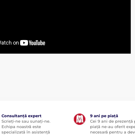
Consultanță expert
9 ani pe piață
Scrieți-ne sau sunați-ne.
Cei 9 ani de prezență
Echipa noastră este
piață ne-au oferit exp
specializată în asistență
necesară pentru a dev