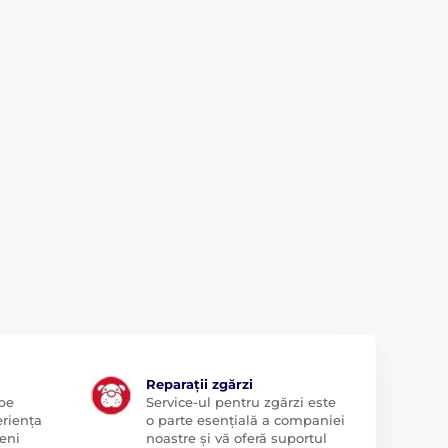
Reparații zgărzi
 pe
Service-ul pentru zgărzi este
eriența
o parte esențială a companiei
eni
noastre și vă oferă suportul