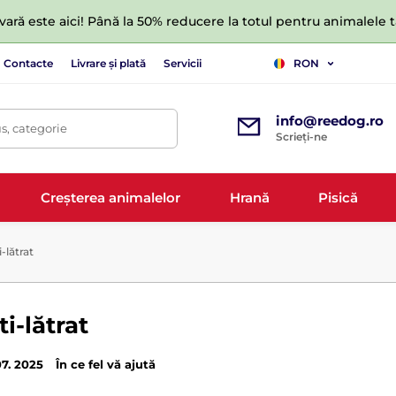
ară este aici! Până la 50% reducere la totul pentru animalele
Contacte
Livrare și plată
Servicii
RON
info@reedog.ro
s, categorie
Scrieți-ne
Creșterea animalelor
Hrană
Pisică
-lătrat
i-lătrat
07. 2025
În ce fel vă ajută