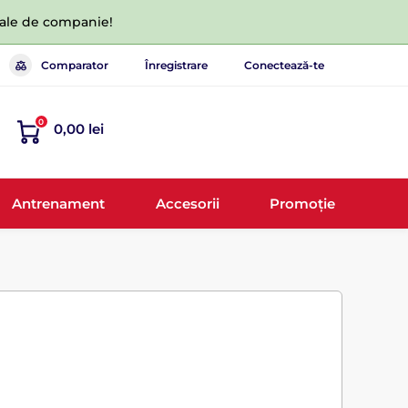
 tale de companie!
Comparator
Înregistrare
Conectează-te
0
0,00 lei
Antrenament
Accesorii
Promoție