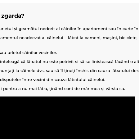
ă zgarda?
urletul și geamătul nedorit al câinilor în apartament sau în curte î
mentul neadecvat al câinelui – lătrat la oameni, mașini, biciclete, 
au urletul câinilor vecinilor.
înțeleagă că lătratul nu este potrivit și să se liniștească făcând o alt
unțați la câinele dvs. sau să îl țineți închis din cauza lătratului der
isputelor între vecini din cauza lătratului câinelui.
i pentru a nu mai lătra, ținând cont de mărimea și vârsta sa.