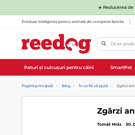
☀️ Reducerea de v
Produse inteligente pentru animale de companie fericite
De ex. produ
Paturi și culcușuri pentru câini
SmartPet
Pagină principală
Blog
În ce fel vă ajută
Zgărzi anti
Zgărzi ant
Tomáš Mráz
30. 