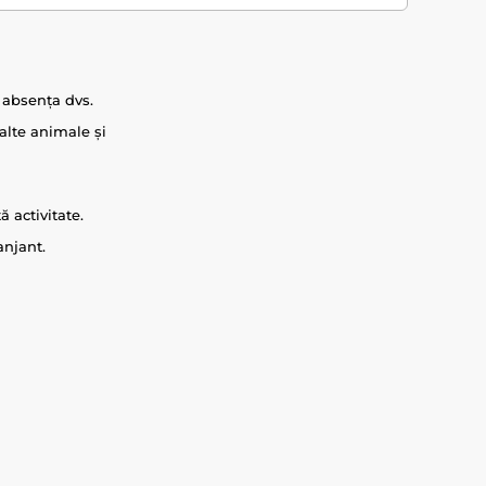
n absența dvs.
alte animale și
ă activitate.
anjant.