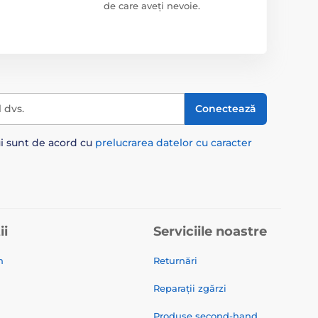
de care aveți nevoie.
l dvs.
Conectează
ui sunt de acord cu
prelucrarea datelor cu caracter
ii
Serviciile noastre
n
Returnări
Reparații zgărzi
Produse second-hand