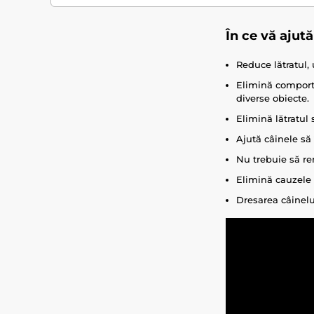
În ce vă ajut
Reduce lătratul, 
Elimină comporta
diverse obiecte.
Elimină lătratul s
Ajută câinele să 
Nu trebuie să ren
Elimină cauzele d
Dresarea câinelu