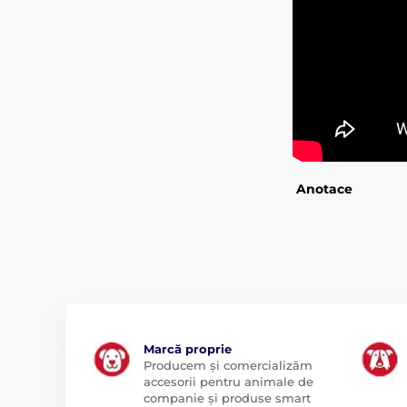
Anotace
Marcă proprie
Producem și comercializăm
accesorii pentru animale de
companie și produse smart