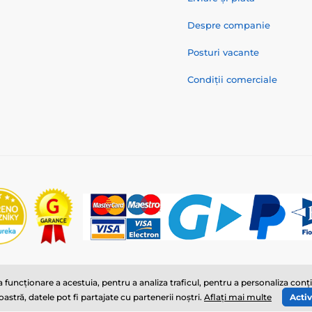
Despre companie
Posturi vacante
Condiții comerciale
© 2026 www.reedog.ro ⦁ E-shop creat de
SIMPLIA.cz
funcționare a acestuia, pentru a analiza traficul, pentru a personaliza con
tră, datele pot fi partajate cu partenerii noștri.
Aflați mai multe
Activ